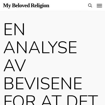
Men
Skip
My Beloved Religion
to
search
main
EN
content
ANALYSE
AV
BEVISENE
FOR AT DET