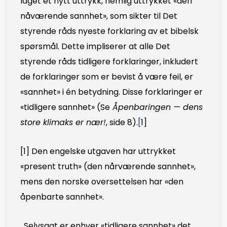
laget et nytt uttrykk, nemlig uttrykket «den
nåværende sannhet», som sikter til Det
styrende råds nyeste forklaring av et bibelsk
spørsmål. Dette impliserer at alle Det
styrende råds tidligere forklaringer, inkludert
de forklaringer som er bevist å være feil, er
«sannhet» i én betydning.
Disse forklaringer er
«tidligere sannhet» (Se
Åpenbaringen — dens
store klimaks er nær!
, side 8).
[
1]
[1]
Den engelske utgaven har uttrykket
«present truth» (den nårværende sannhet»,
mens den norske oversettelsen har «den
åpenbarte sannhet».
. Selvsagt er enhver «tidligere sannhet» det