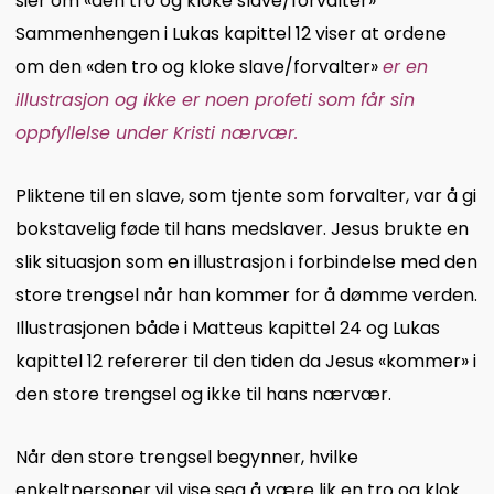
sier om «den tro og kloke slave/forvalter»
Sammenhengen i Lukas kapittel 12 viser at ordene
om den «den tro og kloke slave/forvalter»
er en
illustrasjon og ikke er noen profeti som får sin
oppfyllelse under Kristi nærvær.
Pliktene til en slave, som tjente som forvalter, var å gi
bokstavelig føde til hans medslaver. Jesus brukte en
slik situasjon som en illustrasjon i forbindelse med den
store trengsel når han kommer for å dømme verden.
Illustrasjonen både i Matteus kapittel 24 og Lukas
kapittel 12 refererer til den tiden da Jesus «kommer» i
den store trengsel og ikke til hans nærvær.
Når den store trengsel begynner, hvilke
enkeltpersoner vil vise seg å være lik en tro og klok