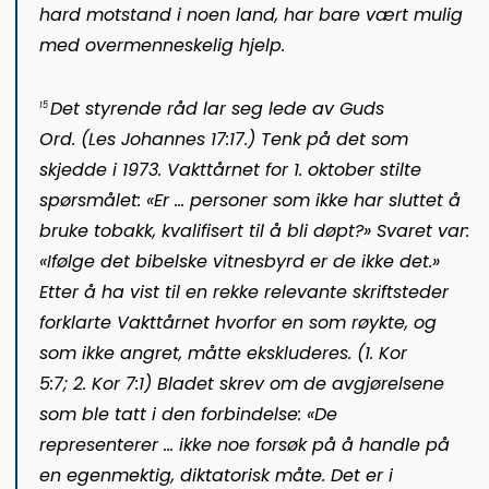
hard motstand i noen land, har bare vært mulig
med overmenneskelig hjelp.
Det styrende råd lar seg lede av Guds
15
Ord
.
(Les
Johannes 17:17
.)
Tenk på det som
skjedde i 1973.
Vakttårnet
for 1. oktober stilte
spørsmålet: «Er … personer som ikke har sluttet å
bruke tobakk, kvalifisert til å bli døpt?» Svaret var:
«Ifølge det bibelske vitnesbyrd er de ikke det.»
Etter å ha vist til en rekke relevante skriftsteder
forklarte
Vakttårnet
hvorfor en som røykte, og
som ikke a
ngret, måtte ekskluderes. (
1. Kor
5:7;
2. Kor 7:1
) Bladet skrev om de avgjørelsene
som ble tatt i den for
bindelse: «De
representerer … ikke noe forsøk på å handle på
en egenmektig, diktatorisk måte. Det er i