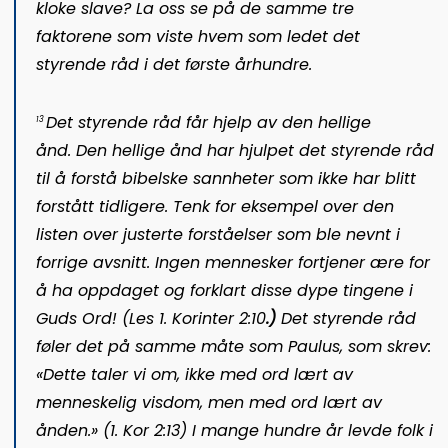
kloke slave? La oss se på de samme tre
faktorene som viste hvem som ledet det
styrende råd i det første århundre.
Det styrende råd får hjelp av den hellige
13
ånd.
Den hellige ånd har hjulpet det styrende råd
til å forstå bibelske sannheter som ikke har blitt
forstått tidligere. Tenk for eksempel over den
listen over justerte forståelser som ble nevnt i
forrige avsnitt. Ingen mennesker fortjener ære for
å ha oppdaget og forklart disse dype tingene i
Guds Ord
! (Les
1. Korinter 2:10
.)
Det styrende råd
føler det på samme måte som Paulus, som skrev:
«Dette taler vi om
, ikke med ord lært av
menneskelig visdom, men med ord lært av
ånden.»
(
1. Kor 2:13
)
I mange hundre år levde folk i