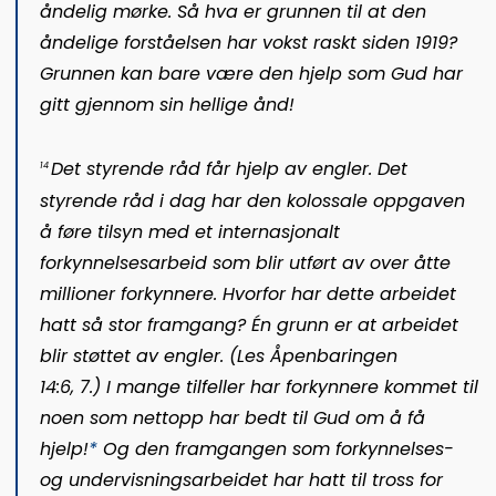
åndelig mørke. Så hva er grunnen til at den
åndelige forståelsen har vokst raskt siden 1919?
Grunnen kan bare være den hjelp som Gud har
gitt gjennom sin hellige ånd!
Det styrende råd får hjelp av engler.
Det
14
styrende råd i dag har den kolossale oppgaven
å føre tilsyn med et internasjonalt
forkynnelsesarbeid som blir utført av over åtte
millioner forkynnere. Hvorfor har dette arbeidet
hatt så stor framgang? Én grunn er at arbeidet
blir støttet av engler. (Les
Åpenbaringen
14:6, 7
.) I man
ge tilfeller har forkynnere kommet til
noen som nettopp har bedt til Gud om å få
hjelp!
*
Og den framgangen som forkynnelses-
og undervisningsarbeidet har hatt til tross for