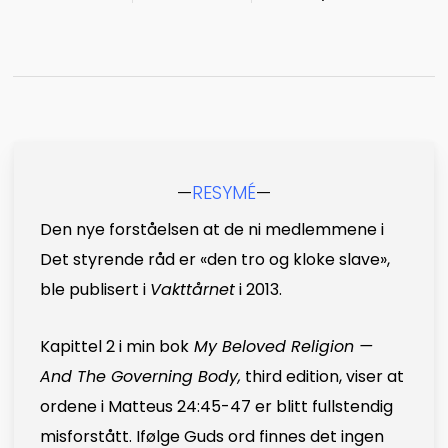
—
RESYMÉ
—
Den nye forståelsen at de ni medlemmene i
Det styrende råd er «den tro og kloke slave»,
ble publisert i
Vakttårnet
i 2013.
Kapittel 2 i min bok
My Beloved Religion —
And The Governing Body,
third edition, viser at
ordene i Matteus 24:45-47 er blitt fullstendig
misforstått. Ifølge Guds ord finnes det ingen