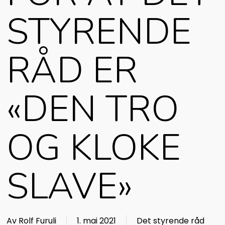
STYRENDE
RÅD ER
«DEN TRO
OG KLOKE
SLAVE»
Av
Rolf Furuli
1. mai 2021
Det styrende råd