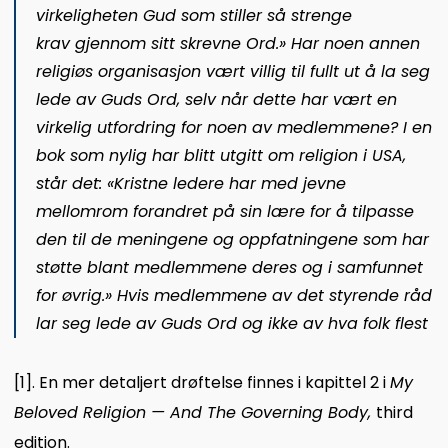
virkeligheten Gud som stiller så strenge
krav
gjennom sitt skrevne Ord
.» Har noen annen
religiøs organisasjon vært villig til fullt ut å la seg
lede av Guds Ord, selv når dette har vært en
virkelig utfordring for noen av medlemmene? I en
bok som nylig har blitt utgitt om religion i USA,
står det: «Kristne ledere har med jevne
mellomrom forandret på sin lære for å tilpasse
den til de meningene og oppfatningene som har
støtte blant medlemmene deres og i samfunnet
for øvrig.» Hvis medlemmene av det styrende råd
lar seg lede av Guds Ord og ikke av hva folk flest
[1]
.
En mer detaljert drøftelse finnes i kapittel 2 i
My
Beloved Religion — And The Governing Body,
third
edition.