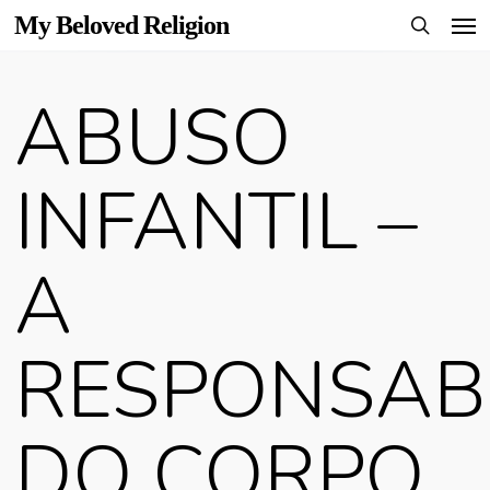
Men
Skip
My Beloved Religion
to
search
main
ABUSO
content
INFANTIL –
A
RESPONSAB
DO CORPO