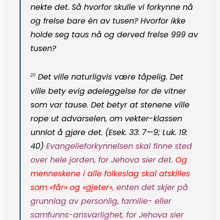
nekte det. Så hvorfor skulle vi forkynne nå
og frelse bare én av tusen? Hvorfor ikke
holde seg taus nå og derved frelse 999 av
tusen?
Det ville naturligvis være tåpelig. Det
20
ville bety evig ødeleggelse for de vitner
som var tause. Det betyr at stenene ville
rope ut advarselen, om vekter-klassen
unnlot å gjøre d
et. (
Esek. 33: 7—9;
Luk. 19:
40
)
Evangelieforkynnelsen skal finne sted
over hele jorden, for Jehova sier det.
Og
menneskene i alle folkeslag skal atskilles
som «får» og
«gjeter»
,
enten det skjer på
grunnlag av personlig, familie- eller
samfunns-ansvarlighet, for Jehova sier