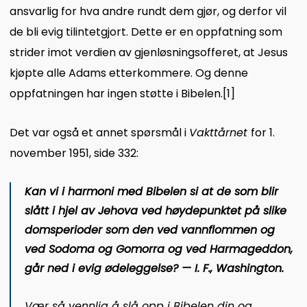
ansvarlig for hva andre rundt dem gjør, og derfor vil
de bli evig tilintetgjort. Dette er en oppfatning som
strider imot verdien av gjenløsningsofferet, at Jesus
kjøpte alle Adams etterkommere. Og denne
oppfatningen har ingen støtte i Bibelen.
[1]
Det var også et annet spørsmål i
Vakttårnet
for 1.
november 1951, side 332:
Kan vi i harmoni med Bibelen si at de som blir
slått i hjel av Jehova ved høydepunktet på slike
domsperioder som den ved vannflommen og
ved Sodoma og Gomorra og ved Harmageddon,
går ned i evig ødeleggelse? — I. F., Washington.
Vær så vennlig å slå opp i Bibelen din og