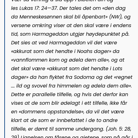
le
s
Lukas 17: 24—37
. Der tales det om «den dag
da Menneskesønnen skal bli åpenbart»
(NW)
, og
versene omkring viser at den skal være i endens
tid, som Harmageddon utgjør høydepunktet på.
Det sies at ved Harmageddon vil det være
«akkurat som det hendte i Noahs dager» da
«vannflommen kom og ødela dem alle», og at
det skal være «akkurat som det hendte i Lots
dager» da han flyktet fra Sodoma og det «regnet
…. ild og svovel fra himmelen og ødela dem alle».
Dette er parallelle tilfelle, og hvis det derfor kan
vises at de som blir ødelagt i ett tilfelle, ikke får
en «dommens oppstandelse», da vil det være
klart at de som er innbefattet i de to andre
tilfelle, er dømt til samme undergang. (
Joh. 5: 28,
29
)
Lignelsen om fårene og gjetene, som nå går i