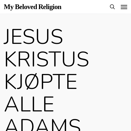
Men
Skip
My Beloved Religion
to
search
main
JESUS
content
KRISTUS
KJØPTE
ALLE
ADAMS