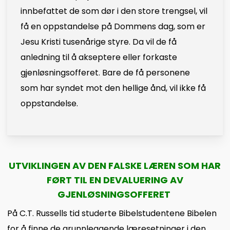
innbefattet de som dør i den store trengsel, vil
få en oppstandelse på Dommens dag, som er
Jesu Kristi tusenårige styre. Da vil de få
anledning til å akseptere eller forkaste
gjenløsningsofferet. Bare de få personene
som har syndet mot den hellige ånd, vil ikke få
oppstandelse.
UTVIKLINGEN AV DEN FALSKE LÆREN SOM HAR
FØRT TIL EN DEVALUERING AV
GJENLØSNINGSOFFERET
På C.T. Russells tid studerte Bibelstudentene Bibelen
for å finne de grunnleggende læresetninger i den