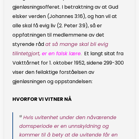
gjenløsningsofferet. I betraktning av at Gud
elsker verden (Johannes 3:16), og han vil at
alle skal få evig liv (2. Peter 3:9), så er
oppfatningen til medlemmene av det
styrende råd
at så mange skal bli evig
tilintetgjort,
er en falsk lære
.
Et langt sitat fra
Vakttårnet for 1. oktober 1952, sidene 299-300
viser den feilaktige forståelsen av
gjenløsningen og oppstandelsen:
HVORFOR VI VITNER NÅ
Hvis uvitenhet under den nåværende
19
domsperiode er en unnskyldning og
kommer til å bety at de uvitende får en