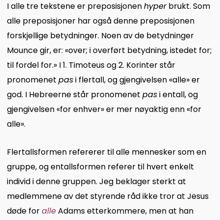
I alle tre tekstene er preposisjonen
hyper
brukt. Som
alle preposisjoner har også denne preposisjonen
forskjellige betydninger. Noen av de betydninger
Mounce gir, er: «over; i overført betydning, istedet for;
til fordel for.» I 1. Timoteus og 2. Korinter står
pronomenet
pas
i flertall, og gjengivelsen «alle» er
god. I Hebreerne står pronomenet
pas
i entall, og
gjengivelsen «for enhver» er mer nøyaktig enn «for
alle».
Flertallsformen refererer til alle mennesker som en
gruppe, og entallsformen referer til hvert enkelt
individ i denne gruppen. Jeg beklager sterkt at
medlemmene av det styrende råd ikke tror at Jesus
døde for
alle
Adams etterkommere, men at han