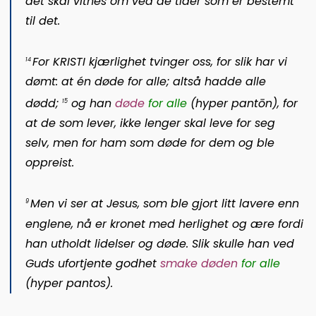
det skal vitnes om ved de tider som er bestemt
til det.
For KRISTI kjærlighet tvinger oss, for slik har vi
14
dømt: at én døde for alle; altså hadde alle
dødd;
og han
døde
for alle
(
hyper pantōn
), for
15
at de som lever, ikke lenger skal leve for seg
selv, men for ham som døde for dem og ble
oppreist.
Men vi ser at Jesus, som ble gjort litt lavere enn
9
englene, nå er kronet med herlighet og ære fordi
han utholdt lidelser og døde. Slik skulle han ved
Guds ufortjente godhet
smake døden
for alle
(
hyper pantos
).