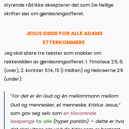
styrende råd ikke aksepterer det som De hellige
skrifter sier om gjenløsningsofferet.
JESUS DØDE FOR ALLE ADAMS
ETTERKOMMERE
Jeg skal sitere tre tekster som snakker om
rekkevidden av gjenløsningsofferet: 1. Timoteus 2:5, 6;
(over), 2. korinter 5:14, 15 (i midten) og Hebreerne 2:9
(under):
For det er én Gud og én mellommann mellom
5
Gud og mennesker, et menneske, Kristus Jesus,
6
som gav seg selv som
en tilsvarende
løsepenge
for alle
(
hyper pantōn
) — dette er hva