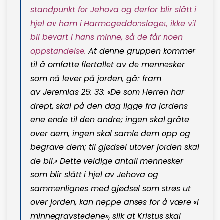
standpunkt for Jehova og derfor blir slått i
hjel av ham i Harmageddonslaget, ikke vil
bli bevart i hans minne, så de får noen
oppstandelse.
At denne gruppen kommer
til å omfatte flertallet av de mennesker
som nå lever på jorden, går fram
av
Jeremias 25: 33
:
«De som Herren har
drept, skal på den dag ligge fra jordens
ene ende til den andre; ingen skal gråte
over dem, ingen skal samle dem opp og
begrave dem; til gjødsel utover jorden skal
de bli.» Dette veldige antall mennesker
som blir slått i hjel av Jehova og
sammenlignes med gjødsel som strøs ut
over jorden, kan neppe anses for å være «i
minnegravstedene», slik at Kristus skal