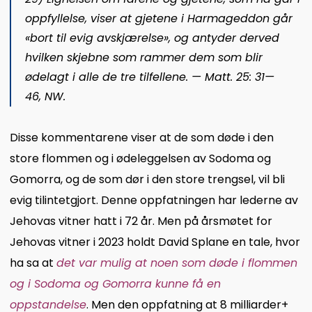
oppfyllelse, viser at gjetene i Harmageddon går
«bort til evig avskjærelse», og antyder derved
hvilken skjebne som rammer dem som blir
ødelagt i alle de tre tilfellene.
—
Matt. 25: 31—
46
,
NW
.
Disse kommentarene viser at de som døde i den
store flommen og i ødeleggelsen av Sodoma og
Gomorra, og de som dør i den store trengsel, vil bli
evig tilintetgjort. Denne oppfatningen har lederne av
Jehovas vitner hatt i 72 år. Men på årsmøtet for
Jehovas vitner i 2023 holdt David Splane en tale, hvor
ha sa at
det var mulig at noen som døde i flommen
og i Sodoma og Gomorra kunne få en
oppstandelse
. Men den oppfatning at 8 milliarder+