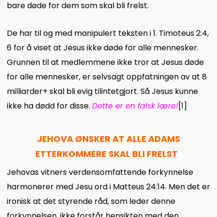
bare døde for dem som skal bli frelst.
De har til og med manipulert teksten i 1. Timoteus 2:4,
6 for å viset at Jesus ikke døde for alle mennesker.
Grunnen til at medlemmene ikke tror at Jesus døde
for alle mennesker, er selvsagt oppfatningen av at 8
milliarder+ skal bli evig tilintetgjort. Så Jesus kunne
ikke ha dødd for disse.
Dette er en falsk lære!
[1]
JEHOVA ØNSKER AT ALLE ADAMS
ETTERKOMMERE SKAL BLI FRELST
Jehovas vitners verdensomfattende forkynnelse
harmonerer med Jesu ord i Matteus 24:14. Men det er
ironisk at det styrende råd, som leder denne
forkynnelsen, ikke forstår hensikten med den.