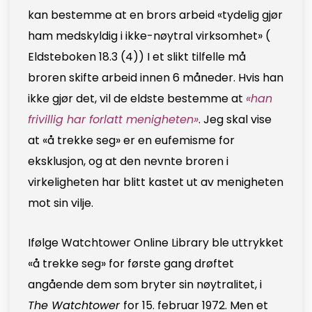
kan bestemme at en brors arbeid «tydelig gjør
ham medskyldig i ikke-nøytral virksomhet» (
Eldsteboken 18.3 (4)) I et slikt tilfelle må
broren skifte arbeid innen 6 måneder. Hvis han
ikke gjør det, vil de eldste bestemme at
«han
frivillig har forlatt menigheten»
. Jeg skal vise
at «å trekke seg» er en eufemisme for
eksklusjon, og at den nevnte broren i
virkeligheten har blitt kastet ut av menigheten
mot sin vilje.
Ifølge Watchtower Online Library ble uttrykket
«å trekke seg» for første gang drøftet
angående dem som bryter sin nøytralitet, i
The Watchtower
for 15. februar 1972. Men et