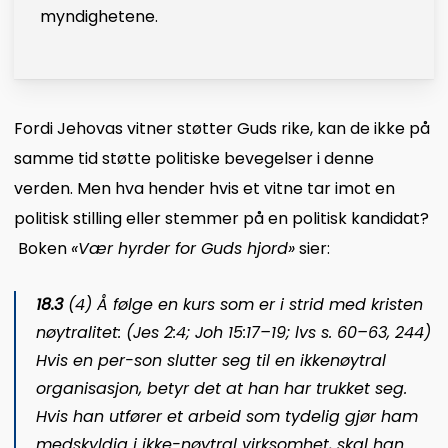
myndighetene.
Fordi Jehovas vitner støtter Guds rike, kan de ikke på
samme tid støtte politiske bevegelser i denne
verden. Men hva hender hvis et vitne tar imot en
politisk stilling eller stemmer på en politisk kandidat?
Boken
«
Vær hyrder for Guds hjord
»
sier:
18.3
(4) Å følge en kurs som er i strid med kristen
nøytralitet: (Jes 2:4; Joh 15:17–19; lvs s. 60–63, 244)
Hvis en per-son slutter seg til en ikkenøytral
organisasjon, betyr det at han har trukket seg.
Hvis han utfører et arbeid som tydelig gjør ham
medskyldig i ikke-nøytral virksomhet, skal han