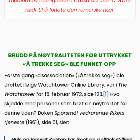
medlem av menigheten i Cæsarea uten å være
nødt til å forlate den romerske hær.
BRUDD PÅ NØYTRALITETEN FØR UTTRYKKET
«Å TREKKE SEG» BLE FUNNET OPP
Første gang «disassociation» («å trekke seg») ble
drøftet ifølge Watchtower Online Library, var i
The
Watchtower
for 15. februar 1972, side 123.
[1]
Hva
skjedde med personer som brøt sin nøytralitet før
denne tiden? Boken
Spørsmål vedrørende Rikets
tjeneste
(1961), side 61, sier:
Hvis en innvigt Kristen tar imot en politisk stilling