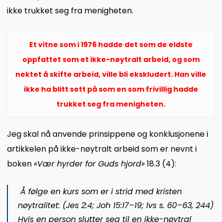
ikke trukket seg fra menigheten.
Et vitne som i 1976 hadde det som de eldste
oppfattet som et ikke-nøytralt arbeid, og som
nektet å skifte arbeid, ville bli ekskludert. Han ville
ikke ha blitt sett på som en som frivillig hadde
trukket seg fra menigheten.
Jeg skal nå anvende prinsippene og konklusjonene i
artikkelen på ikke-nøytralt arbeid som er nevnt i
boken
«
Vær hyrder for Guds hjord
»
18.3 (4):
Å følge en kurs som er i strid med kristen
nøytralitet: (Jes 2:4; Joh 15:17–19; lvs s. 60–63, 244)
Hvis en person slutter seg til en ikke-nøytral