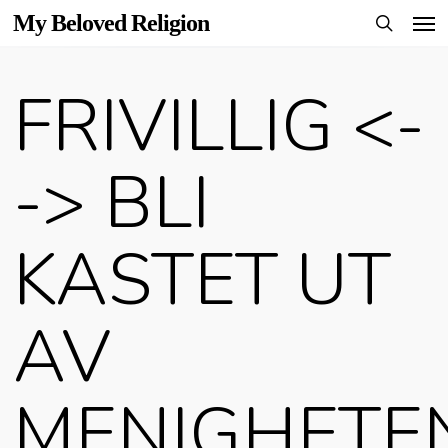
Men
Skip
My Beloved Religion
to
search
main
FRIVILLIG <-
content
-> BLI
KASTET UT
AV
MENIGHETE