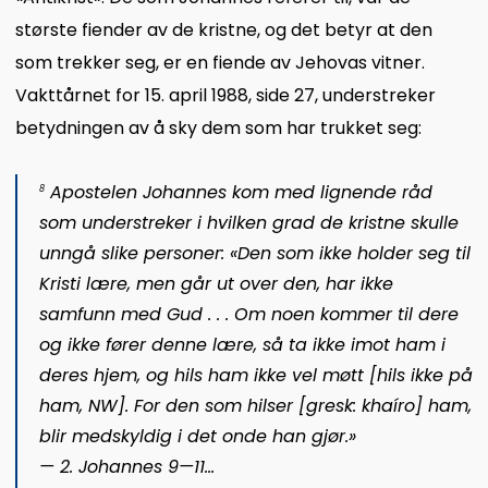
største fiender av de kristne, og det betyr at den
som trekker seg, er en fiende av Jehovas vitner.
Vakttårnet for 15. april 1988, side 27, understreker
betydningen av å sky dem som har trukket seg:
Apostelen Johannes kom med lignende råd
8
som understreker i hvilken grad de kristne skulle
unngå slike personer: «Den som ikke holder seg til
Kristi lære, men går ut over den, har ikke
samfunn med Gud . . . Om noen kommer til dere
og ikke fører denne lære, så
ta ikke imot ham i
deres hjem, og hils ham ikke vel møtt [hils ikke på
ham, NW]
.
For den som hilser [gresk:
khaíro
] ham,
blir medskyldig i det onde han gjør.»
—
2. Johannes 9—11
…