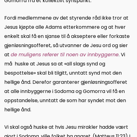
Gomorra fra et kollektivt synspunkt.
Fordi medlemmene av det styrende råd ikke tror at
Jesus kjøpte alle Adams etterkommere og at hver
enkelt skal få en sjanse til å akseptere eller forkaste
gjenløsningsofferet, så utvanner de Jesu ord og sier
at
de muligens referer til noen av innbyggerne
. Vi
må huske at Jesus sa at «all slags synd og
bespottelse» skal bli tilgitt, unntatt synd mot den
hellige ånd. Derefor garanterer gjenløsningsofferet
at alle innbyggerne i Sodoma og Gomorra vil få en
oppstandelse, unntatt de som har syndet mot den
hellige ånd.
Vi skal også huske at hvis Jesu mirakler hadde vært
gjort i Sodoma, ville folket ha angret. (Matteus 11:23) I