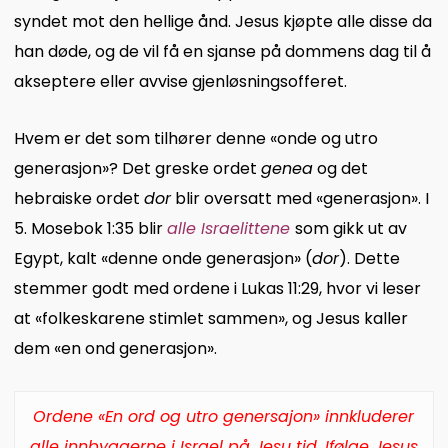
syndet mot den hellige ånd. Jesus kjøpte alle disse da
han døde, og de vil få en sjanse på dommens dag til å
akseptere eller avvise gjenløsningsofferet.
Hvem er det som tilhører denne «onde og utro
generasjon»? Det greske ordet
genea
og det
hebraiske ordet
dor
blir oversatt med «generasjon». I
5. Mosebok 1:35 blir
alle Israelittene
som gikk ut av
Egypt, kalt «denne onde generasjon» (
dor
). Dette
stemmer godt med ordene i Lukas 11:29, hvor vi leser
at «folkeskarene stimlet sammen», og Jesus kaller
dem «en ond generasjon».
Ordene «En ord og utro genersajon» innkluderer
alle innbyggerne i Israel på Jesu tid. Ifølge Jesus