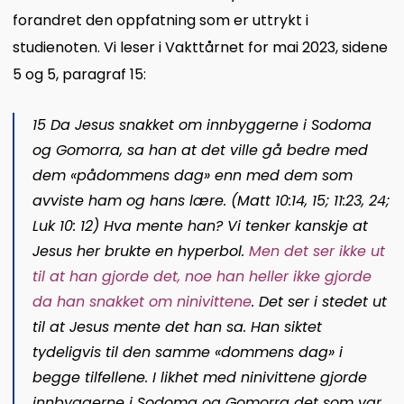
forandret den oppfatning som er uttrykt i
studienoten. Vi leser i Vakttårnet for mai 2023, sidene
5 og 5, paragraf 15:
15 Da Jesus snakket om innbyggerne i Sodoma
og Gomorra, sa han at det ville gå bedre med
dem «pådommens dag» enn med dem som
avviste ham og hans lære. (Matt 10:14, 15; 11:23, 24;
Luk 10: 12) Hva mente han? Vi tenker kanskje at
Jesus her brukte en hyperbol.
Men det ser ikke ut
til at han gjorde det, noe han heller ikke gjorde
da han snakket om ninivittene
.
Det ser i stedet ut
til at Jesus mente det han sa. Han siktet
tydeligvis til den samme «dommens dag» i
begge tilfellene. I likhet med ninivittene gjorde
innbyggerne i Sodoma og Gomorra det som var