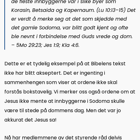
de fleste innbyggerne var i slike byer som
Korasin, Betsaida og Kapernaum. (
Lu 10:13–15
) Det
er verdt å merke seg at det som skjedde med
det gamle Sodoma, var blitt godt kjent og ofte
ble nevnt i forbindelse med Guds vrede og dom.
–
5Mo 29:23;
Jes 1:9;
Kla 4:6
.
Dette er et tydelig eksempel på at Bibelens tekst
ikke har blitt akseptert. Det er ingenting i
sammenhengen som viser at ordene ikke skal
forstås bokstavelig. Vi merker oss også ordene om at
Jesus ikke mente at innbyggerne i Sodoma skulle
være til stede på dommens dag. Men det var jo
akkurat det Jesus sa!
Nå har medlemmene av det styrende råd delvis