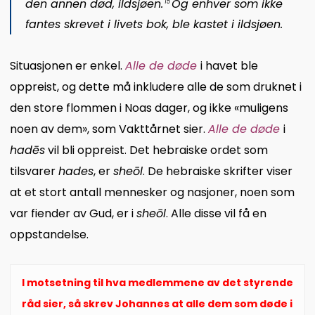
den annen død, ildsjøen.
Og enhver som ikke
15
fantes skrevet i livets bok, ble kastet i ildsjøen.
Situasjonen er enkel.
Alle de døde
i havet ble
oppreist, og dette må inkludere alle de som druknet i
den store flommen i Noas dager, og ikke «muligens
noen av dem», som Vakttårnet sier.
Alle de døde
i
hadēs
vil bli oppreist. Det hebraiske ordet som
tilsvarer
hades
, er
sheōl
. De hebraiske skrifter viser
at et stort antall mennesker og nasjoner, noen som
var fiender av Gud, er i
sheōl
. Alle disse vil få en
oppstandelse.
I motsetning til hva medlemmene av det styrende
råd sier, så skrev Johannes at alle dem som døde i