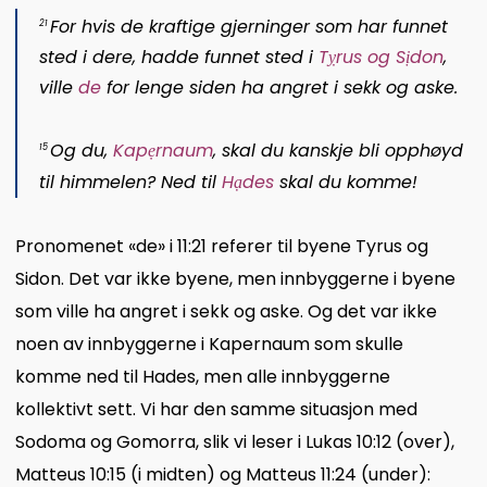
For hvis de kraftige gjerninger som har funnet
21
sted i dere, hadde funnet sted i
T
ỵ
rus og Sịdon
,
ville
de
for lenge siden ha angret i sekk og aske.
Og du,
Kapẹrnaum
, skal du kanskje bli opphøyd
15
til himmelen? Ned til
Hạdes
skal du komme!
Pronomenet «de» i 11:21 referer til byene Tyrus og
Sidon. Det var ikke byene, men innbyggerne i byene
som ville ha angret i sekk og aske. Og det var ikke
noen av innbyggerne i Kapernaum som skulle
komme ned til Hades, men alle innbyggerne
kollektivt sett. Vi har den samme situasjon med
Sodoma og Gomorra, slik vi leser i Lukas 10:12 (over),
Matteus 10:15 (i midten) og Matteus 11:24 (under):