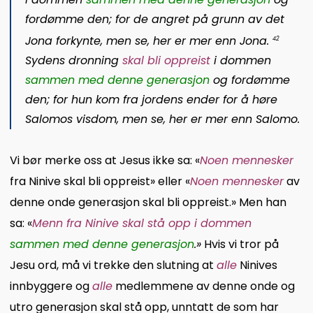
fordømme den; for de angret på grunn av det
Jona forkynte, men se, her er mer enn Jona.
42
Sydens dronning
skal bli oppreist
i dommen
sammen med denne generasjon
og fordømme
den; for hun kom fra jordens ender for å høre
Salomos visdom, men se, her er mer enn Salomo.
Vi bør merke oss at Jesus ikke sa: «
Noen mennesker
fra Ninive skal bli oppreist» eller «
Noen mennesker
av
denne onde generasjon skal bli oppreist.» Men han
sa: «
Menn fra Ninive skal stå opp i dommen
sammen med
denne generasjon
.»
Hvis vi tror på
Jesu ord, må vi trekke den slutning at
alle
Ninives
innbyggere og
alle
medlemmene av denne onde og
utro generasjon skal stå opp, unntatt de som har