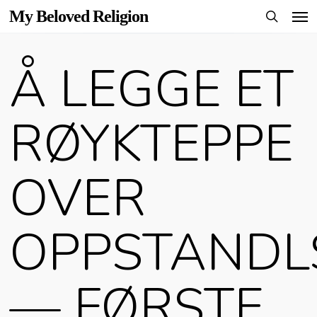
Men
Skip
My Beloved Religion
to
search
main
Å LEGGE ET
content
RØYKTEPPE
OVER
OPPSTANDL
— FØRSTE