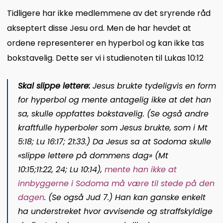
Tidligere har ikke medlemmene av det sryrende råd
akseptert disse Jesu ord. Men de har hevdet at
ordene representerer en hyperbol og kan ikke tas
bokstavelig. Dette ser vi i studienoten til Lukas 10:12
Skal slippe lettere:
Jesus brukte tydeligvis en form
for hyperbol og mente antagelig ikke at det han
sa, skulle oppfattes bokstavelig. (Se også andre
kraftfulle hyperboler som Jesus brukte, som i
Mt
5:18;
Lu 16:17;
21:33
.) Da Jesus sa at Sodoma skulle
«slippe lettere på dommens dag» (
Mt
10:15;
11:22,
24;
Lu 10:14
),
mente han ikke at
innbyggerne i Sodoma må være til stede på den
dagen
. (Se også
Jud 7
.) Han kan ganske enkelt
ha understreket hvor avvisende og straffskyldige