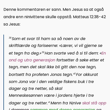
Denne kommentaren er sann. Men Jesus sa at også
andre enn ninivittene skulle oppstå. Matteus 12:38-42
sa Jesus:
Som et svar til ham sa så noen av de
38
skriftlærde og fariseerne: «Lærer, vi vil gjerne se
et tegn fra deg.»
Han svarte ved å si til dem: «
En
39
ond og utro
generasjon
fortsetter å søke etter et
tegn, men det skal ikke bli gitt den noe tegn,
bortsett fra profeten Jonas tegn.
For akkurat
40
som Jona var i den veldige fiskens buk i tre
dager og tre netter, så skal
Menneskesønnen være i jordens hjerte i tre
dager og tre netter.
Menn fra Nịnive
skal stå opp
41
i dommen
sammen med denne generasjon
og