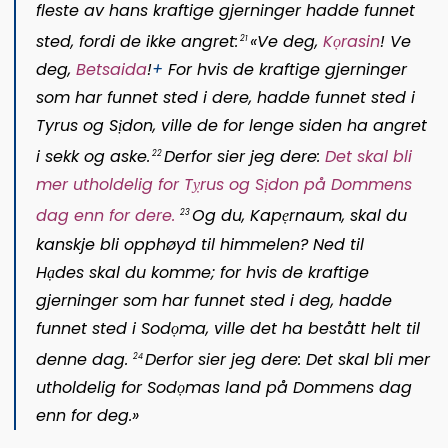
fleste av hans kraftige gjerninger hadde funnet
sted, fordi de ikke angret:
«Ve deg,
Kọrasin
! Ve
21
deg,
Bets
ai
da
!
+
For hvis de kraftige gjerninger
som har funnet sted i dere, hadde funnet sted i
Tyrus og Sịdon, ville de for lenge siden ha angret
i sekk og aske.
Derfor sier jeg dere:
Det skal bli
22
mer utholdelig for T
ỵ
rus og Sịdon på Dommens
dag
enn for dere.
Og du, Kapẹrnaum, skal du
23
kanskje bli opphøyd til himmelen? Ned til
Hạdes skal du komme; for hvis de kraftige
gjerninger som har funnet sted i deg, hadde
funnet sted i Sodọma, ville det ha bestått helt til
denne dag.
Derfor sier jeg dere: Det skal bli mer
24
utholdelig for Sodọmas land på Dommens dag
enn for deg.»