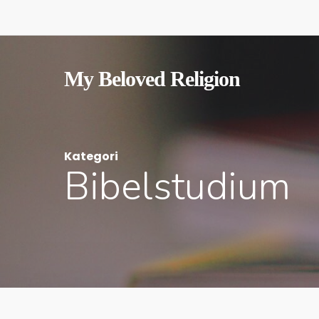
Skip
to
main
content
My Beloved Religion
Kategori
Bibelstudium