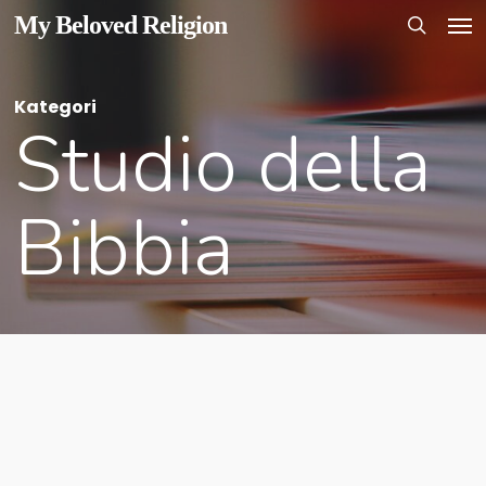
Men
Skip
My Beloved Religion
to
search
main
Kategori
content
Studio della
Bibbia