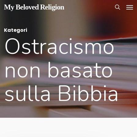
Men
Skip
My Beloved Religion
to
search
main
Kategori
content
Ostracismo
non basato
sulla Bibbia