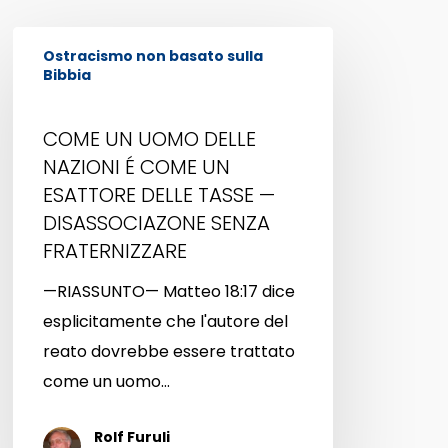
COME
Ostracismo non basato sulla
UN
Bibbia
UOMO
DELLE
COME UN UOMO DELLE
NAZIONI
NAZIONI É COME UN
É
ESATTORE DELLE TASSE —
COME
DISASSOCIAZONE SENZA
FRATERNIZZARE
UN
ESATTORE
—RIASSUNTO— Matteo 18:17 dice
DELLE
esplicitamente che l'autore del
TASSE
reato dovrebbe essere trattato
—
come un uomo…
DISASSOCIAZONE
SENZA
Rolf Furuli