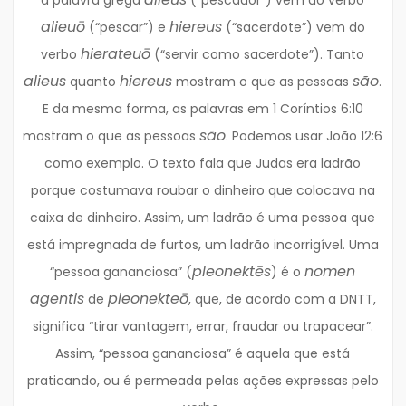
a palavra grega
(“pescador”) vem do verbo
alieuō
hiereus
(“pescar”) e
(“sacerdote”) vem do
hierateuō
verbo
(“servir como sacerdote”). Tanto
alieus
hiereus
são
quanto
mostram o que as pessoas
.
E da mesma forma, as palavras em 1 Coríntios 6:10
são
mostram o que as pessoas
. Podemos usar João 12:6
como exemplo. O texto fala que Judas era ladrão
porque costumava roubar o dinheiro que colocava na
caixa de dinheiro. Assim, um ladrão é uma pessoa que
está impregnada de furtos, um ladrão incorrigível. Uma
pleonektēs
nomen
“pessoa gananciosa” (
) é o
agentis
pleonekteō
de
, que, de acordo com a DNTT,
significa “tirar vantagem, errar, fraudar ou trapacear”.
Assim, “pessoa gananciosa” é aquela que está
praticando, ou é permeada pelas ações expressas pelo