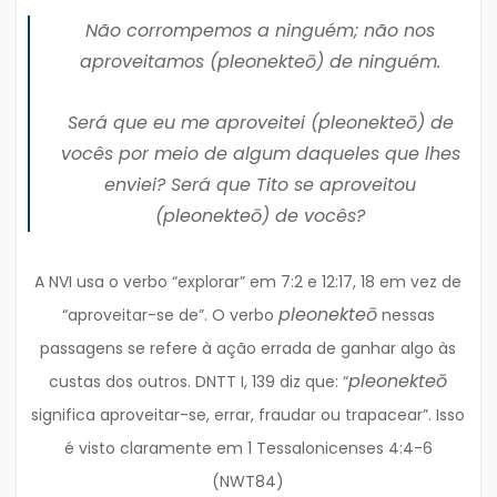
Não corrompemos a ninguém; não nos
aproveitamos (
pleonekteō
) de ninguém.
Será que eu me aproveitei (
pleonekteō
) de
vocês por meio de algum daqueles que lhes
enviei? Será que Tito se aproveitou
(
pleonekteō
) de vocês?
A NVI usa o verbo “explorar” em 7:2 e 12:17, 18 em vez de
pleonekteō
“aproveitar-se de”. O verbo
nessas
passagens se refere à ação errada de ganhar algo às
pleonekteō
custas dos outros. DNTT I, 139 diz que: “
significa aproveitar-se, errar, fraudar ou trapacear”. Isso
é visto claramente em 1 Tessalonicenses 4:4-6
(NWT84)