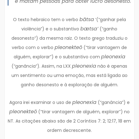
e matam pessoas para obter lucro desonesto.
bātsa
O texto hebraico tem o verbo
‘(“ganhar pela
bætsa’
violência”) e o substantivo
(“ganho
desonesto”) da mesma raiz. O texto grego traduziu o
pleonekteō
verbo com o verbo
(“tirar vantagem de
pleonexia
alguém, explorar”) e o substantivo com
pleonexia
(“ganância”). Assim, na LXX
não é apenas
um sentimento ou uma emoção, mas está ligada ao
ganho desonesto e à exploração de alguém.
pleonexia
Agora irei examinar o uso de
(“ganância”) e
pleonekteō
(“tirar vantagem de alguém, explorar”) no
NT. As citações abaixo são de 2 Coríntios 7: 2; 12:17, 18 em
ordem decrescente.