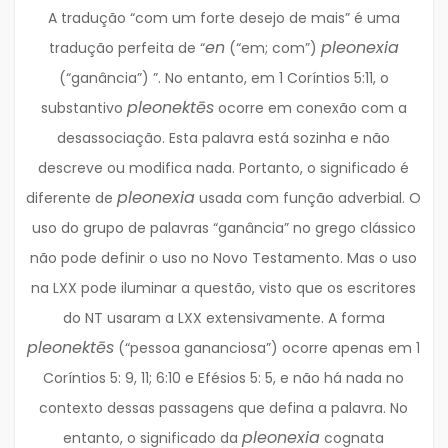
A tradução “com um forte desejo de mais” é uma
en
pleonexia
tradução perfeita de “
(“em; com”)
(“ganância”) ”. No entanto, em 1 Coríntios 5:11, o
pleonektēs
substantivo
ocorre em conexão com a
desassociação. Esta palavra está sozinha e não
descreve ou modifica nada. Portanto, o significado é
pleonexia
diferente de
usada com função adverbial. O
uso do grupo de palavras “ganância” no grego clássico
não pode definir o uso no Novo Testamento. Mas o uso
na LXX pode iluminar a questão, visto que os escritores
do NT usaram a LXX extensivamente. A forma
pleonektēs
(“pessoa gananciosa”) ocorre apenas em 1
Coríntios 5: 9, 11; 6:10 e Efésios 5: 5, e não há nada no
contexto dessas passagens que defina a palavra. No
pleonexia
entanto, o significado da
cognata