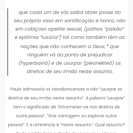
que cada um de vós saiba obter posse do
seu próprio vaso em santificação e honra, não
em cobiçoso apetite sexual, (
pathos
“paixão”
e epitimia “luxúria”) tal como também têm as
nações que não conhecem a Deus;
que
6
ninguém vá ao ponto de prejudicar
(
hyperbainō
) e de usurpar (
pleonekteō
) os
direitos de seu irmão neste assunto.
Paulo admoesta os tessalonicenses a não “usurpar os
direitos de seu irmão neste assunto”. A palavra “usurpar”
tem o significado de “intrometer-se nos direitos de
outra pessoa”, “tirar vantagem ou explorar outra
pessoa”. E a referência é “neste assunto”. Qual assunto?