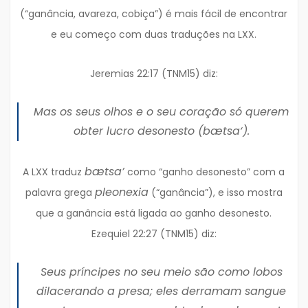
(“ganância, avareza, cobiça”) é mais fácil de encontrar
e eu começo com duas traduções na LXX.
Jeremias 22:17 (TNM15) diz:
Mas os seus olhos e o seu coração só querem
obter lucro desonesto (
bætsa‘
).
bætsa’
A LXX traduz
como “ganho desonesto” com a
pleonexia
palavra grega
(“ganância”), e isso mostra
que a ganância está ligada ao ganho desonesto.
Ezequiel 22:27 (TNM15) diz:
Seus príncipes no seu meio são como lobos
dilacerando a presa; eles derramam sangue