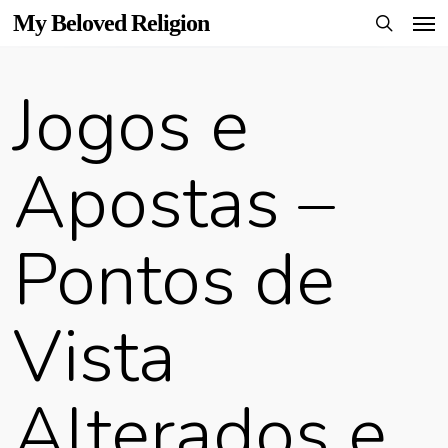
Men
Skip
My Beloved Religion
to
search
main
Jogos e
content
Apostas –
Pontos de
Vista
Alterados e