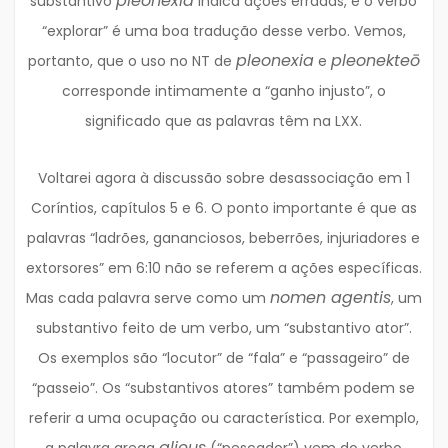
pleonexia
substantivo
indica ações erradas, e o verbo
“explorar” é uma boa tradução desse verbo. Vemos,
pleonexia
pleonekteō
portanto, que o uso no NT de
e
corresponde intimamente a “ganho injusto”, o
significado que as palavras têm na LXX.
Voltarei agora à discussão sobre desassociação em 1
Coríntios, capítulos 5 e 6. O ponto importante é que as
palavras “ladrões, gananciosos, beberrões, injuriadores e
extorsores” em 6:10 não se referem a ações específicas.
nomen agentis
Mas cada palavra serve como um
, um
substantivo feito de um verbo, um “substantivo ator”.
Os exemplos são “locutor” de “fala” e “passageiro” de
“passeio”. Os “substantivos atores” também podem se
referir a uma ocupação ou característica. Por exemplo,
alieus