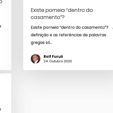
o
casamento”?
Existe porneia “dentro do
casamento”?
e
Existe porneia “dentro do casamento”?
definição e as referências de palavras
gregas só…
Rolf Furuli
24. Outubro 2020
o