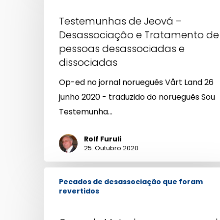
Jeová
Testemunhas de Jeová –
–
Desassociação e Tratamento de
Desassociação
pessoas desassociadas e
e
dissociadas
Tratamento
de
Op-ed no jornal norueguês Vårt Land 26
pessoas
junho 2020 - traduzido do norueguês Sou
desassociadas
Testemunha…
e
Rolf Furuli
dissociadas
25. Outubro 2020
O
Pecados de desassociação que foram
uso
revertidos
de
Metadona