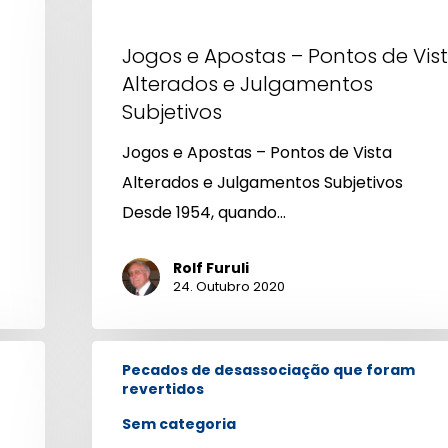
Apostas
–
Jogos e Apostas – Pontos de Vis
Pontos
Alterados e Julgamentos
de
Subjetivos
Vista
Jogos e Apostas – Pontos de Vista
Alterados
Alterados e Julgamentos Subjetivos
e
Desde 1954, quando…
Julgamentos
Subjetivos
Rolf Furuli
24. Outubro 2020
Existe
Pecados de desassociação que foram
porneia
revertidos
“dentro
Sem categoria
do