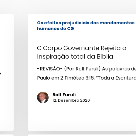
O
Os efeitos prejudiciais dos mandamentos
Corpo
humanos do CG
Governante
Rejeita
O Corpo Governante Rejeita a
a
Inspiração total da Bíblia
Inspiração
-REVISÃO- (Por Rolf Furuli) As palavras d
total
o
Paulo em 2 Timóteo 3:16, “Toda a Escritur
da
Bíblia
Rolf Furuli
12. Dezembro 2020