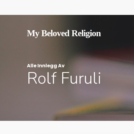
Skip
to
main
content
My Beloved Religion
Alle Innlegg Av
Rolf Furuli