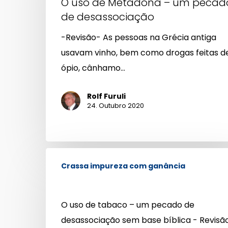
O uso de Metadona – um pecad
–
de desassociação
um
-Revisão- As pessoas na Grécia antiga
pecado
usavam vinho, bem como drogas feitas d
de
ópio, cânhamo…
desassociação
Rolf Furuli
24. Outubro 2020
Crassa impureza com ganância
O uso de tabaco – um pecado de
desassociação sem base bíblica - Revisã