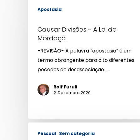
Causar
Apostasia
Divisões
–
Causar Divisões – A Lei da
A
Mordaça
Lei
da
-REVISÃO- A palavra “apostasia” é um
Mordaça
termo abrangente para oito diferentes
pecados de desassociação .…
Rolf Furuli
2. Dezembro 2020
Testemunhas
Pessoal
Sem categoria
de