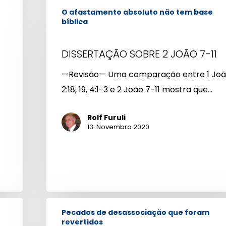
DISSERTAÇÃO
O afastamento absoluto não tem base
SOBRE
bíblica
2
JOÃO
DISSERTAÇÃO SOBRE 2 JOÃO 7-11
7-
—Revisão— Uma comparação entre 1 Jo
11
2:18, 19, 4:1-3 e 2 João 7-11 mostra que…
Rolf Furuli
13. Novembro 2020
Jogos
Pecados de desassociação que foram
e
revertidos