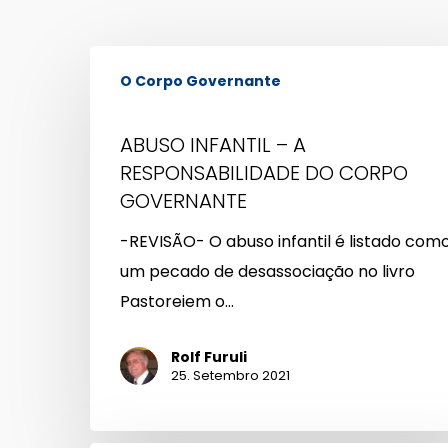
ABUSO
O Corpo Governante
INFANTIL
–
ABUSO INFANTIL – A
A
RESPONSABILIDADE DO CORPO
RESPONSABILIDADE
GOVERNANTE
DO
CORPO
-REVISÃO- O abuso infantil é listado com
GOVERNANTE
um pecado de desassociação no livro
Pastoreiem o…
Rolf Furuli
25. Setembro 2021