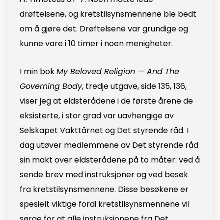
drøftelsene, og kretstilsynsmennene ble bedt
om å gjøre det. Drøftelsene var grundige og
kunne vare i 10 timer i noen menigheter.
I min bok
My Beloved Religion — And The
Governing Body
, tredje utgave, side 135, 136,
viser jeg at eldsterådene i de første årene de
eksisterte, i stor grad var uavhengige av
Selskapet Vakttårnet og Det styrende råd. I
dag utøver medlemmene av Det styrende råd
sin makt over eldsterådene på to måter: ved å
sende brev med instruksjoner og ved besøk
fra kretstilsynsmennene. Disse besøkene er
spesielt viktige fordi kretstilsynsmennene vil
sørge for at alle instruksjonene fra Det