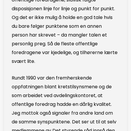
disposisjonen linje for linje og punkt for punkt.
Og det er ikke mulig å holde en god tale hvis
du bare følger punktene som en annen
person har skrevet – da mangler talen et
personlig preg. Så de fleste offentlige
foredragene var kjedelige, og tilhørerne lærte
svært lite.
Rundt 1990 var den fremherskende
oppfatningen blant kretstilsynsmene og de
som arbeidet ved avdelingskontoret, at
offentlige foredrag hadde en dårlig kvalitet.
Jeg mottok også signaler fra andre land om
de samme synspunktene. Det ser ut til at selv
medlemmene av Det styrende råd innså den