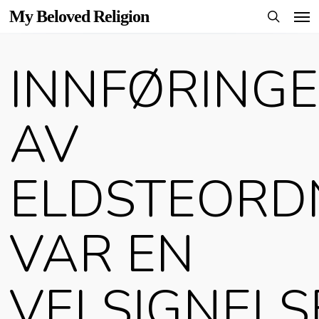
Men
Skip
My Beloved Religion
to
search
main
INNFØRING
content
AV
ELDSTEORD
VAR EN
VELSIGNELS