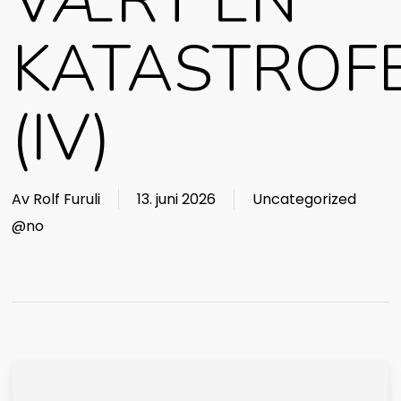
VÆRT EN
KATASTROF
(IV)
Av
Rolf Furuli
13. juni 2026
Uncategorized
@no