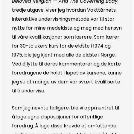
Beloved Religion — And The Governing
Body
,
tredje utgave, viser jeg hvordan Vakttårnets
interaktive undervisningsmetode var til stor
nytte for mine medeldste og meg med hensyn
til våre kvalifikasjoner som lærere. Som lærer
for 30-to ukers kurs for de eldste i 1974 og
1975, ble jeg kjent med alle de eldste i Norge.
Ved å lytte til deres kommentarer og de korte
foredragene de holdt i løpet av kursene, kunne
jeg se at mange av dem var svært kvalifiserte
til å undervise.
Som jeg nevnte tidligere, ble vi oppmuntret til
å lage egne disposisjoner for offentlige
foredrag. Å lage disse krevde et omfattende