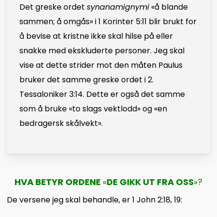
Det greske ordet
synanamignymi
«å blande
sammen; å omgås» i 1 Korinter 5:11 blir brukt for
å bevise at kristne ikke skal hilse på eller
snakke med ekskluderte personer. Jeg skal
vise at dette strider mot den måten Paulus
bruker det samme greske ordet i 2.
Tessaloniker 3:14. Dette er også det samme
som å bruke «to slags vektlodd» og «en
bedragersk skålvekt».
HVA BETYR ORDENE
«
DE GIKK UT FRA OSS
»?
De versene jeg skal behandle, er 1 John 2:18, 19: