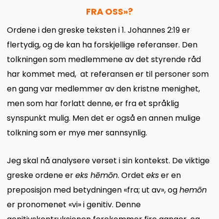
FRA OSS»?
Ordene i den greske teksten i 1. Johannes 2:19 er
flertydig, og de kan ha forskjellige referanser. Den
tolkningen som medlemmene av det styrende råd
har kommet med, at referansen er til personer som
en gang var medlemmer av den kristne menighet,
men som har forlatt denne, er fra et språklig
synspunkt mulig. Men det er også en annen mulige
tolkning som er mye mer sannsynlig.
Jeg skal nå analysere verset i sin kontekst. De viktige
greske ordene er
eks hēmōn
. Ordet
eks
er en
preposisjon med betydningen «fra; ut av», og
hemōn
er pronomenet «vi» i genitiv. Denne