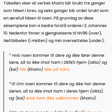
Tabellen viser at verbet
khairo
blir brukt tre ganger
som hilsen i brev, og seks ganger blir ordet brukt som
en ærefull hilsen til noen. På grunnlag av disse
eksemplene kan vi bedre forstå ordene i 2 Johannes
10. Nedenfor finner vi gjengivelsene til NV96 (over),
Nettbibelen (i midten) og min oversettelse (under):
Hvis noen kommer til dere og ikke fører denne
10
lære, så ta ikke imot ham i DERES hjem (
oikia
) og
(
kai
)
hils
(
khairo
)
ikke på ham
.
10 Om noen kommer til dere og ikke har denne
10
læren, så ta ikke imot ham i deres hjem (
oikia
),
og (
kai
)
ønsk ham ikke velkommen
(
khairo
).
10