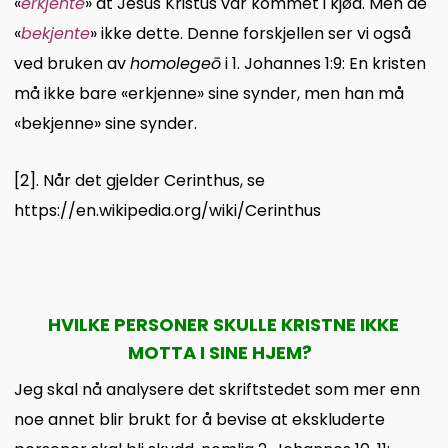
«
erkjente
» at Jesus Kristus var kommet i kjød. Men de
«
bekjente
» ikke dette. Denne forskjellen ser vi også
ved bruken av
homolegeō
i 1. Johannes 1:9: En kristen
må ikke bare «erkjenne» sine synder, men han må
«bekjenne» sine synder.
[2]
.
Når det gjelder Cerinthus, se
https://en.wikipedia.org/wiki/Cerinthus
HVILKE PERSONER SKULLE KRISTNE IKKE
MOTTA I SINE HJEM?
Jeg skal nå analysere det skriftstedet som mer enn
noe annet blir brukt for å bevise at ekskluderte