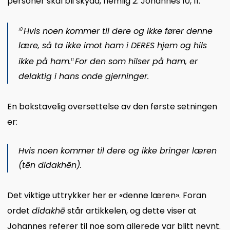
personer skal bli skydd, nemlig 2. Johannes 10, 11:
Hvis noen kommer til dere og ikke fører denne
10
lære, så ta ikke imot ham i DERES hjem og hils
ikke på ham.
For den som hilser på ham, er
11
delaktig i hans onde gjerninger.
En bokstavelig oversettelse av den første setningen
er:
Hvis noen kommer til dere og ikke bringer læren
(
tēn
didakhēn
).
Det viktige uttrykker her er «denne læren». Foran
ordet
didakhē
står artikkelen, og dette viser at
Johannes referer til noe som allerede var blitt nevnt.