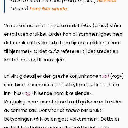
ikke ta ham inn i hus (
oikia
) og (
kai
)
hilsende
(
khairo
)
ham ikke siende
.
Vi merker oss at det greske ordet
oikia
(«hus») står i
entall uten artikkel. Ordet kan bli sammenlignet med
det norske uttrykket «ta ham hjem» og ikke «ta ham
til hjemmet». Ordet
oikia
refererer til det stedet en
kristen bodde, til hans hjem.
En viktig detalj er den greske konjunksjonen
kai
(«og»)
som binder sammen de to uttrykkene «ikke ta ham
inn i hus»
og
«hilsende ham ikke siende».
Konjunksjonen viser at disse to uttrykkene er to sider
av samme sak. Det viser at
khairō
blir brukt i
betydningen «å hilse en gjest velkommen.» Dette er
en helt forskjellig situasjon i forhold til det Jesus