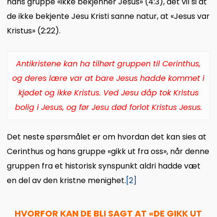
hans gruppe «ikke bekjenner Jesus» (4:3), det vil si at
de ikke bekjente Jesu Kristi sanne natur, at «Jesus var
Kristus» (2:22).
Antikristene kan ha tilhørt gruppen til Cerinthus,
og deres lære var at bare Jesus hadde kommet i
kjødet og ikke Kristus. Ved Jesu dåp tok Kristus
bolig i Jesus, og før Jesu død forlot Kristus Jesus.
Det neste spørsmålet er om hvordan det kan sies at
Cerinthus og hans gruppe «gikk ut fra oss», når denne
gruppen fra et historisk synspunkt aldri hadde væt
en del av den kristne menighet.
[2]
HVORFOR KAN DE BLI SAGT AT «DE GIKK UT