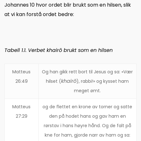
Johannes 10 hvor ordet blir brukt som en hilsen, slik
at vi kan forstå ordet bedre:
Tabell 1.1. Verbet khairō brukt som en hilsen
Matteus
Og han gikk rett bort til Jesus og sa: «Vær
khairō
26:49
hilset (
), rabbi!» og kysset ham
meget ømt.
Matteus
og de flettet en krone av torner og satte
27:29
den på hodet hans og gav ham en
rørstav i hans høyre hånd. Og de falt på
kne for ham, gjorde narr av ham og sa: