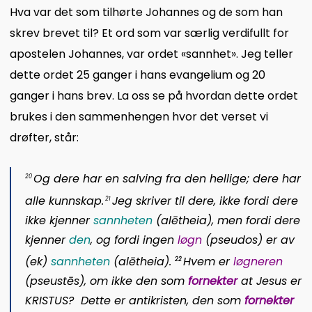
Hva var det som tilhørte Johannes og de som han
skrev brevet til? Et ord som var særlig verdifullt for
apostelen Johannes, var ordet «sannhet». Jeg teller
dette ordet 25 ganger i hans evangelium og 20
ganger i hans brev. La oss se på hvordan dette ordet
brukes i den sammenhengen hvor det verset vi
drøfter, står:
Og dere har en salving fra den hellige; dere har
20
alle kunnskap.
Jeg skriver til dere, ikke fordi dere
21
ikke kjenner
sannheten
(
alētheia
), men fordi dere
kjenner
den
, og fordi ingen
løgn
(
pseudos
) er av
(
ek
)
sannheten
(
alētheia
).
Hvem er
løgneren
22
(
pseustēs
), om ikke den som
fornekter
at Jesus er
KRISTUS? Dette er antikristen, den som
fornekter