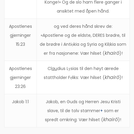
Konge!» Og de slo ham flere ganger i
ansiktet med åpen hånd.
Apostlenes
og ved deres hånd skrev de:
gjerninger
«Apostlene og de eldste, DERES brødre, til
15:23
de brødre i Antiọkia og Syria og Kilịkia som
khairō
er fra nasjonene: Vær hilset (
)!
Apostlenes
Cl
au
dius Lỵsias til den høyt ærede
khairō
gjerninger
stattholder Fẹliks: Vær hilset (
)!
23:26
Jakob 1:1
Jakob, en Guds og Herren Jesu Kristi
slave, til de tolv stammer
+
som er
khairō
spredt omkring: Vær hilset (
)!