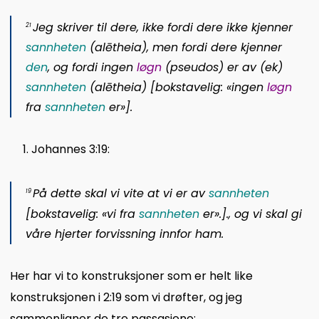
Jeg skriver til dere, ikke fordi dere ikke kjenner
21
sannheten
(
alētheia
), men fordi dere kjenner
den
, og fordi ingen
løgn
(
pseudos
) er av (
ek
)
sannheten
(
alētheia
) [bokstavelig: «ingen
løgn
fra
sannheten
er»].
Johannes 3:19:
På dette skal vi vite at vi er av
sannheten
19
[bokstavelig: «vi fra
sannheten
er».]., og vi skal gi
våre hjerter forvissning innfor ham.
Her har vi to konstruksjoner som er helt like
konstruksjonen i 2:19 som vi drøfter, og jeg
sammenligner de tre passasjene: