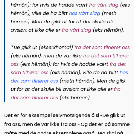
hēmōn
); for hvis de hadde vært
fra vårt slag
(
eks
hēmōn
), ville de ha blitt
hos vårt slag
(
meth
hēmōn
). Men de gikk ut for at det skulle bli
avslørt at ikke alle er
fra vårt slag
(
eks hēmōn
).
De gikk ut (
ekserkhomai
)
fra det som tilhører oss
19
(
eks hēmōn
), men de var ikke
fra det som tilhører
oss
(
eks hēmōn
); for hvis de hadde vært
fra det
som tilhører oss
(
eks hēmōn
), ville de ha blitt
hos
det som tilhører oss
(
meth hēmōn
). Men de gikk
ut for at det skulle bli avslørt at ikke alle er
fra
det som tilhører oss
(
eks hēmōn
).
Det er for eksempel selvmotsigende å si «De gikk ut
fra oss, men de var ikke fra oss.» Og det er på samme
måte med de andre eksemplene også. Jeg skal nå