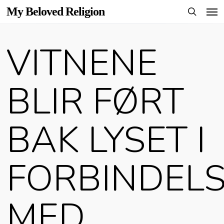
Men
Skip
My Beloved Religion
to
search
main
VITNENE
content
BLIR FØRT
BAK LYSET I
FORBINDEL
MED