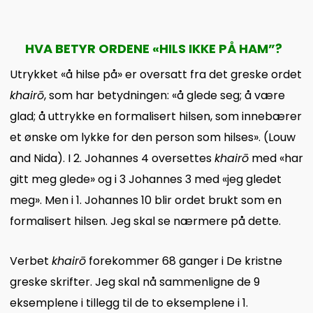
HVA BETYR ORDENE «HILS IKKE PÅ HAM”?
Utrykket «å hilse på» er oversatt fra det greske ordet
khairō
, som har betydningen: «å glede seg; å være
glad; å uttrykke en formalisert hilsen, som innebærer
et ønske om lykke for den person som hilses». (Louw
and Nida). I 2. Johannes 4 oversettes
khairō
med «har
gitt meg glede» og i 3 Johannes 3 med «jeg gledet
meg». Men i 1. Johannes 10 blir ordet brukt som en
formalisert hilsen. Jeg skal se nærmere på dette.
Verbet
khairō
forekommer 68 ganger i De kristne
greske skrifter. Jeg skal nå sammenligne de 9
eksemplene i tillegg til de to eksemplene i 1.