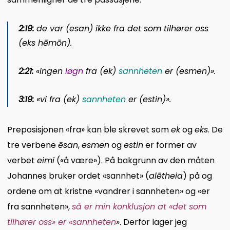
2:19:
de var (
esan
) ikke fra det som tilhører oss
(
eks hēmōn
).
2:21:
«ingen
løgn
fra (
ek
)
sannheten
er (
esmen
)».
3:19:
«vi fra (
ek
)
sannheten
er (
estin
)».
Preposisjonen «fra» kan ble skrevet som
ek
og
eks
. De
tre verbene
ēsan
,
esmen
og
estin
er former av
verbet
eimi
(«å være»). På bakgrunn av den måten
Johannes bruker ordet «sannhet» (
alētheia
) på og
ordene om at kristne «vandrer i sannheten» og «er
fra sannheten»,
så er min konklusjon at «det som
tilhører oss» er «sannheten
»
. Derfor lager jeg