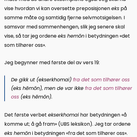
vise hvordan vi kan oversette preposisjonen
eks
på
samme måte og samtidig fjerne selvmotsigelsen. I
samsvar med sammenhengen, slik jeg senere skal
vise, så tar jeg ordene
eks hemōn
i betydningen «det
som tilhører oss».
Jeg begynner med første del av vers 19:
De gikk ut (
ekserkhomai
)
fra det som tilhører oss
(
eks hēmōn
), men de var ikke
fra det som tilhører
oss
(
eks hēmōn
).
Det første verbet
ekserkhomai
har betydningen «å
komme ut; å gå fram» (UBS leksikon). Jeg tar ordene
eks hemōn
i betydningen «fra det som tilhører oss».