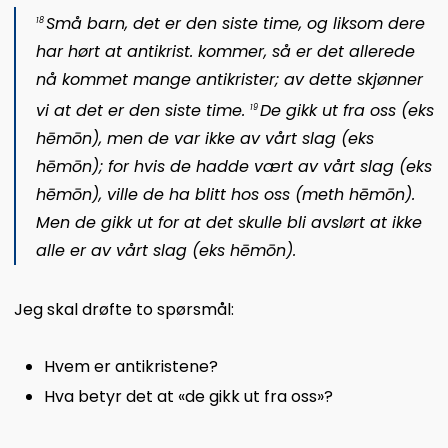
Små barn, det er den siste time, og liksom dere
18
har hørt at antikrist. kommer, så er det allerede
nå kommet mange antikrister; av dette skjønner
vi at det er den siste time.
De gikk ut fra oss (
eks
19
hēmōn
), men de var ikke av vårt slag (
eks
hēmōn
); for hvis de hadde vært av vårt slag (
eks
hēmōn
), ville de ha blitt hos oss (
meth hēmōn
).
Men de gikk ut for at det skulle bli avslørt at ikke
alle er av vårt slag (
eks hēmōn
).
Jeg skal drøfte to spørsmål:
Hvem er antikristene?
Hva betyr det at «de gikk ut fra oss»?