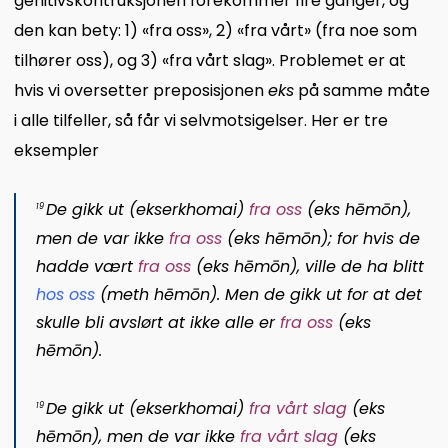
genitivskontruksjonen forekommer fire ganger, og
den kan bety: 1) «fra oss», 2) «fra vårt» (fra noe som
tilhører oss), og 3) «fra vårt slag». Problemet er at
hvis vi oversetter preposisjonen
eks
på samme måte
i alle tilfeller, så får vi selvmotsigelser. Her er tre
eksempler
De gikk ut (
ekserkhomai
)
fra oss
(
eks hēmōn
),
19
men de var ikke
fra oss
(
eks hēmōn
); for hvis de
hadde vært
fra oss
(
eks hēmōn
), ville de ha blitt
hos oss
(
meth hēmōn
). Men de gikk ut for at det
skulle bli avslørt at ikke alle er
fra oss
(
eks
hēmōn
).
De gikk ut (
ekserkhomai
)
fra vårt slag
(
eks
19
hēmōn
), men de var ikke
fra vårt slag
(
eks