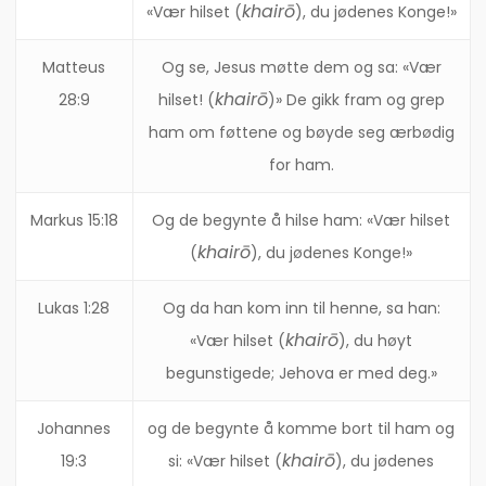
khairō
«Vær hilset (
), du jødenes Konge!»
Matteus
Og se, Jesus møtte dem og sa: «Vær
khairō
28:9
hilset! (
)» De gikk fram og grep
ham om føttene og bøyde seg ærbødig
for ham.
Markus 15:18
Og de begynte å hilse ham: «Vær hilset
khairō
(
), du jødenes Konge!»
Lukas 1:28
Og da han kom inn til henne, sa han:
khairō
«Vær hilset (
), du høyt
begunstigede; Jehova er med deg.»
Johannes
og de begynte å komme bort til ham og
khairō
19:3
si: «Vær hilset (
), du jødenes