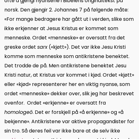
ofte å gjengi nyansene i Bibelens originaltekst på
norsk. Den gjengir 2. Johannes 7 på følgende måte:
«For mange bedragere har gått ut i verden, slike som
ikke erkjenner at Jesus Kristus er kommet som
menneske. Ordet «menneske» er oversatt fra det
greske ordet
sarx
(«kjøtt»). Det var ikke Jesu Kristi
komme som menneske som antikristene benektet.
Det trodde de på. Men antikristene benektet Jesu
Kristi natur, at Kristus var kommet i kjød. Ordet «kjøtt»
eller «kjød» representerer her en viktig nyanse, som
ordet «menneske» dekker over, slik jeg har beskrevet
ovenfor. Ordet «erkjenne» er oversatt fra
homologeō
. Det er forskjell på «å erkjenne» og «å
bekjenne». Antikristene var aktive propagandister for
sin tro. Så deres feil var ikke bare at de selv ikke