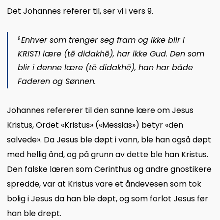
Det Johannes referer til, ser vi i vers 9.
Enhver som trenger seg fram og ikke blir i
9
KRISTI lære (
tē
didakhē
), har ikke Gud. Den som
blir i denne lære (
tē
didakhē
), han har både
Faderen og Sønnen.
Johannes refererer til den sanne lære om Jesus
Kristus, Ordet «Kristus» («Messias») betyr «den
salvede». Da Jesus ble døpt i vann, ble han også døpt
med hellig ånd, og på grunn av dette ble han Kristus.
Den falske læren som Cerinthus og andre gnostikere
spredde, var at Kristus vare et åndevesen som tok
bolig i Jesus da han ble døpt, og som forlot Jesus før
han ble drept.