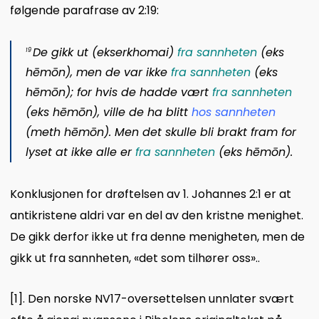
følgende parafrase av 2:19:
De gikk ut (
ekserkhomai
)
fra
sannheten
(
eks
19
hēmōn
), men de var ikke
fra sannheten
(
eks
hēmōn
); for hvis de hadde vært
fra sannheten
(
eks hēmōn
), ville de ha blitt
hos sannheten
(
meth hēmōn
). Men det skulle bli brakt fram for
lyset at ikke alle er
fra sannheten
(
eks hēmōn
).
Konklusjonen for drøftelsen av 1. Johannes 2:1 er at
antikristene aldri var en del av den kristne menighet.
De gikk derfor ikke ut fra denne menigheten, men de
gikk ut fra sannheten, «det som tilhører oss»..
[1]
. Den norske NV17-oversettelsen unnlater svært