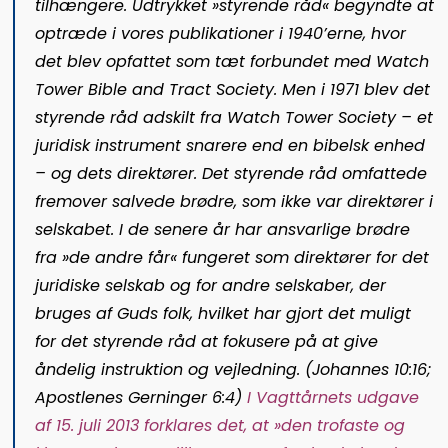
tilhængere. Udtrykket »styrende råd« begyndte at
optræde i vores publikationer i 1940’erne, hvor
det blev opfattet som tæt forbundet med Watch
Tower Bible and Tract Society. Men i 1971 blev det
styrende råd adskilt fra Watch Tower Society – et
juridisk instrument snarere end en bibelsk enhed
– og dets direktører. Det styrende råd omfattede
fremover salvede brødre, som ikke var direktører i
selskabet. I de senere år har ansvarlige brødre
fra »de andre får« fungeret som direktører for det
juridiske selskab og for andre selskaber, der
bruges af Guds folk, hvilket har gjort det muligt
for det styrende råd at fokusere på at give
åndelig instruktion og vejledning. (Johannes 10:16;
Apostlenes Gerninger 6:4)
I Vagttårnets udgave
af 15. juli 2013 forklares det, at »den trofaste og