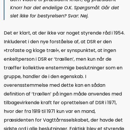
Knorr har det endelige O.K. Spørgsmål: Går det
slet ikke for bestyrelsen? Svar: Nej.
Det er klart, at der ikke var noget styrende råd i 1954.
Inkluderet i den nye forståelse af, at DSR er den
»trofaste og kloge træl«, er synspunktet, at ingen
enkeltperson i DSR er ‘trællen’, men kun når de
træffer kollektive enstemmige beslutninger som en
gruppe, handler de i den egenskab. I
overensstemmelse med dette kan en sådan
definition af ‘trællen’ på ingen måde anvendes med
tilbagevirkende kraft før oprettelsen af DSR i 1971,
hvor der fra 1919 til 1971 kun var en mand,
præsidenten for Vagttårnsselskabet, der havde det
sidste ord i alle beslutninger. Faktisk blev et styrende