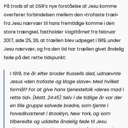
På trods af at DSR’s nye forståelse af Jesu komme
overfører forbindelsen mellem den »trofaste træl«
fra Jesu nærvær til hans fremtidige komme i den
store trængsel, fastholder
Vagttårnet
fra februar
2017, side 25, 26, at trællen blev udpeget i 1919, under
Jesu nærvær, og fra den tid har trællen givet åndelig
føde på det rette tidspunkt:
I 1919, tre år efter broder Russells død, udnævnte
Jesus »den trofaste og kloge slave«.
Med hvilket
formål?
For at give hans tjenestefolk »deres mad i
rette tid«.
(Matt. 24:45) Selv i de tidlige år var der
en lille gruppe salvede brødre, som tjente i
hovedkvarteret i Brooklyn, New York, og som
tilberedte og uddelte åndelig føde til Jesu