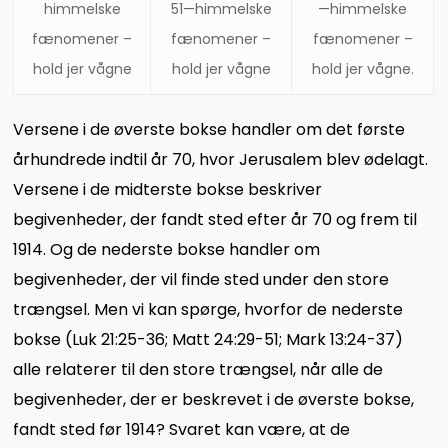
himmelske
51—himmelske
—himmelske
fænomener –
fænomener –
fænomener –
hold jer vågne
hold jer vågne
hold jer vågne.
Versene i de øverste bokse handler om det første
århundrede indtil år 70, hvor Jerusalem blev ødelagt.
Versene i de midterste bokse beskriver
begivenheder, der fandt sted efter år 70 og frem til
1914. Og de nederste bokse handler om
begivenheder, der vil finde sted under den store
trængsel. Men vi kan spørge, hvorfor de nederste
bokse (Luk 21:25-36; Matt 24:29-51; Mark 13:24-37)
alle relaterer til den store trængsel, når alle de
begivenheder, der er beskrevet i de øverste bokse,
fandt sted før 1914? Svaret kan være, at de