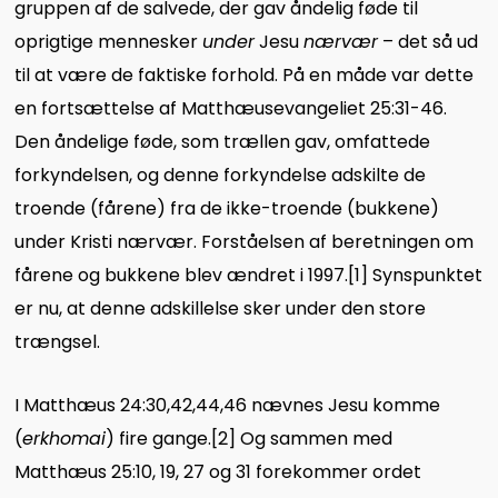
gruppen af de salvede, der gav åndelig føde til
oprigtige mennesker
under
Jesu
nærvær
– det så ud
til at være de faktiske forhold. På en måde var dette
en fortsættelse af Matthæusevangeliet 25:31-46.
Den åndelige føde, som trællen gav, omfattede
forkyndelsen, og denne forkyndelse adskilte de
troende (fårene) fra de ikke-troende (bukk
ene)
under Kristi nærvær. Forståelsen af beretningen om
fårene og bukkene blev ændret i 1997.
[1]
Synspunktet
er nu, at denne adskillelse sker under den store
trængsel.
I Matthæus 24:30,42,44,46 nævnes Jesu komme
(
erkhomai
) fire gange.
[2]
Og sammen med
Matthæus 25:10, 19, 27 og 31 forekommer ordet