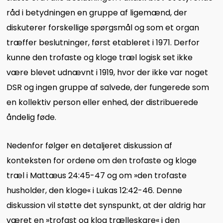
råd i betydningen en gruppe af ligemænd, der
diskuterer forskellige spørgsmål og som et organ
træffer beslutninger, først etableret i 1971. Derfor
kunne den trofaste og kloge træl logisk set ikke
være blevet udnævnt i 1919, hvor der ikke var noget
DSR og ingen gruppe af salvede, der fungerede som
en kollektiv person eller enhed, der distribuerede
åndelig føde.
Nedenfor følger en detaljeret diskussion af
konteksten for ordene om den trofaste og kloge
træl i Mattæus 24:45-47 og om »den trofaste
husholder, den kloge« i Lukas 12:42-46. Denne
diskussion vil støtte det synspunkt, at der aldrig har
været en »trofast og klog trælleskare« i den