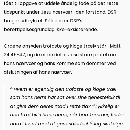
fået til opgave at uddele åndelig føde på det rette
tidspunkt under Jesu nærvær i den forstand, DSR
bruger udtrykket. Således er DSR’s
berettigelsesgrundlag ikke-eksisterende.
Ordene om »den trofaste og kloge træl« står i Matt
24:45-47, og de er en del af Jesu store profeti om
hans nærvær og hans komme som dommer ved
afslutningen af hans nærvær.
Hvem er egentlig den trofaste og kloge træl
45
som hans herre har sat over sine tjenestefolk til
at give dem deres mad i rette tid?
Lykkelig er
46
den træl hvis hans herre, når han kommer, finder
ham i færd med at gøre således!
Jeg skal sige
47