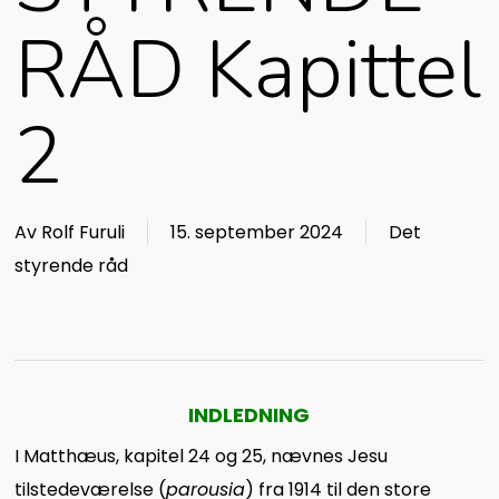
RÅD Kapittel
2
Av
Rolf Furuli
15. september 2024
Det
styrende råd
INDLEDNING
I Matthæus, kapitel 24 og 25, nævnes Jesu
tilstedeværelse (
parousia
) fra 1914 til den store