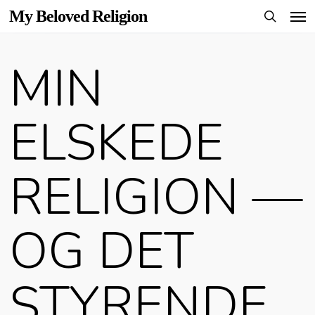
Men
Skip
My Beloved Religion
to
search
main
MIN
content
ELSKEDE
RELIGION —
OG DET
STYRENDE