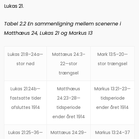
Lukas 21.
Tabel 2.2 En sammenligning mellem scenerne i
Matthæus 24, Lukas 21 og Markus 13
Lukas 21:8–24a—
Mattæus 24:3–
Mark 13:5–20—
stor nød
22—stor
stor trængsel
trængsel
Lukas 21:24b—
Matthæus
Markus 13:21–23—
fastsatte tider
24:23–28—
tidsperiode
afsluttes 1914
tidsperiode
ender året 1914
ender året 1914
Lukas 21:25–36—
Mattæus 24:29–
Markus 13:24–37