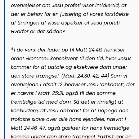
overvejelser om Jesu profeti viser imidlertid, at
der er behov for en justering af vores forståelse
af timingen af visse aspekter af Jesu profeti.
Hvorfor er det sådan?
I de vers, der leder op til
Matt 24:46,
henviser
18
ordet »komme« konsekvent til den tid, hvor Jesus
kommer for at udtale og eksekvere dom under
den store trængsel. (
Matt. 24:30,
42,
44
) Som vi
overvejede i
afsnit 12
,
henviser Jesu ‘ankomst’, der
er nævnt i
Matt. 25:31,
også til den samme
fremtidige tid med dom.
Så det er rimeligt at
konkludere, at Jesu ankomst for at udpege den
trofaste slave over alle hans ejendele, nævnt i
Matt 24:46, 47,
også gælder for hans fremtidige
komme under den store trængsel.
Faktisk gør en