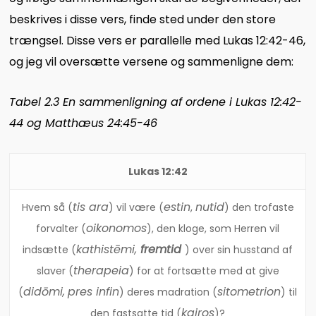
beskrives i disse vers, finde sted under den store
trængsel. Disse vers er parallelle med Lukas 12:42-46,
og jeg vil oversætte versene og sammenligne dem:
Tabel 2.3 En sammenligning af ordene i Lukas 12:42-
44 og Matthæus 24:45-46
Lukas 12:42
tis ara
estin
nutid
Hvem så (
) vil være (
,
) den trofaste
oikonomos
forvalter (
), den kloge, som Herren vil
kathistēmi,
fremtid
indsætte (
) over sin husstand af
therapeia
slaver (
) for at fortsætte med at give
didōmi,
pres infin
sitometrion
(
) deres madration (
) til
kairos
den fastsatte tid (
)?