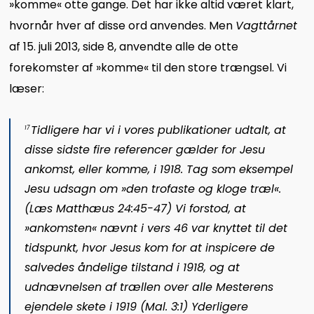
»komme« otte gange. Det har ikke altid været klart,
hvornår hver af disse ord anvendes. Men
Vagttårnet
af 15. juli 2013, side 8, anvendte alle de otte
forekomster af »komme« til den store trængsel. Vi
læser:
Tidligere har vi i vores publikationer udtalt, at
17
disse sidste fire referencer gælder for Jesu
ankomst, eller komme, i 1918. Tag som eksempel
Jesu udsagn om »den trofaste og kloge træl«.
(Læs
Matthæus 24:45-47
) Vi forstod, at
»ankomsten« nævnt i vers 46 var knyttet til det
tidspunkt, hvor Jesus kom for at inspicere de
salvedes åndelige tilstand i 1918, og at
udnævnelsen af trællen over alle Mesterens
ejendele skete i 1919 (
Mal. 3:1
) Yderligere