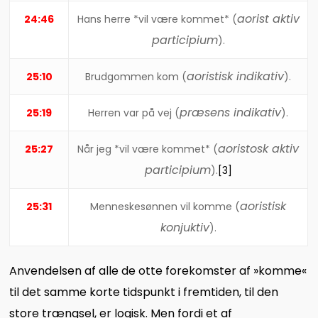
aorist aktiv
24:46
Hans herre *vil være kommet* (
participium
).
aoristisk indikativ
25:10
Brudgommen kom (
).
præsens indikativ
25:19
Herren var på vej (
).
aoristosk aktiv
25:27
Når jeg *vil være kommet* (
participium
).
[3]
aoristisk
25:31
Menneskesønnen vil komme (
konjuktiv
).
Anvendelsen af alle de otte forekomster af »komme«
til det samme korte tidspunkt i fremtiden, til den
store trængsel, er logisk. Men fordi et af