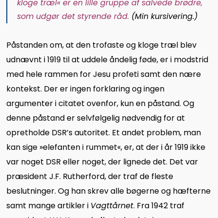
kloge træl« er en lille gruppe af salvede brødre,
som udgør det styrende råd.
(Min kursivering.)
Påstanden om, at den trofaste og kloge træl blev
udnævnt i 1919 til at uddele åndelig føde, er i modstrid
med hele rammen for Jesu profeti samt den nære
kontekst. Der er ingen forklaring og ingen
argumenter i citatet ovenfor, kun en påstand. Og
denne påstand er selvfølgelig nødvendig for at
opretholde DSR’s autoritet. Et andet problem, man
kan sige »elefanten i rummet«, er, at der i år 1919 ikke
var noget DSR eller noget, der lignede det. Det var
præsident J.F. Rutherford, der traf de fleste
beslutninger. Og han skrev alle bøgerne og hæfterne
samt mange artikler i
Vagttårnet
. Fra 1942 traf