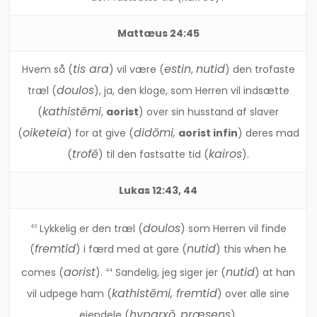
Mattæus 24:45
tis ara
estin
nutid
Hvem så (
) vil være (
,
) den trofaste
doulos
træl (
), ja, den kloge, som Herren vil indsætte
kathistēmi
(
,
aorist
) over sin husstand af slaver
oiketeia
didōmi,
(
) for at give (
aorist infin
) deres mad
trofē
kairos
(
) til den fastsatte tid (
).
Lukas 12:43, 44
doulos
Lykkelig er den træl (
) som Herren vil finde
43
fremtid
nutid
(
) i færd med at gøre (
) this when he
aorist
nutid
comes (
).
Sandelig, jeg siger jer (
) at han
44
kathistēmi,
fremtid
vil udpege ham (
) over alle sine
hyparxō
præsens
ejendele (
,
).