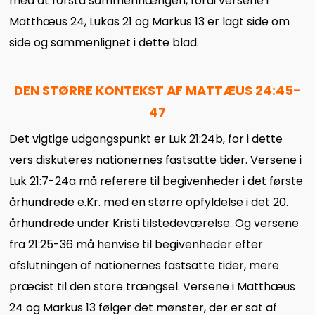
med at forstå sammenhængen, fordi versene i
Matthæus 24, Lukas 21 og Markus 13 er lagt side om
side og sammenlignet i dette blad.
DEN STØRRE KONTEKST AF MATTÆUS 24:45-
47
Det vigtige udgangspunkt er Luk 21:24b, for i dette
vers diskuteres nationernes fastsatte tider. Versene i
Luk 21:7-24a må referere til begivenheder i det første
århundrede e.Kr. med en større opfyldelse i det 20.
århundrede under Kristi tilstedeværelse. Og versene
fra 21:25-36 må henvise til begivenheder efter
afslutningen af nationernes fastsatte tider, mere
præcist til den store trængsel. Versene i Matthæus
24 og Markus 13 følger det mønster, der er sat af