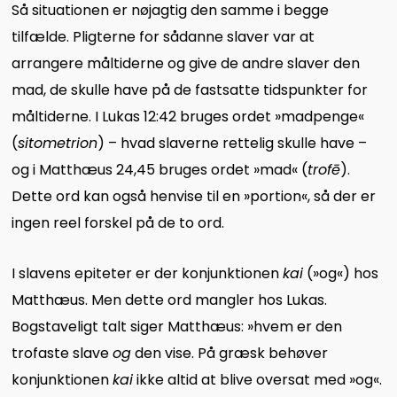
Så situationen er nøjagtig den samme i begge
tilfælde. Pligterne for sådanne slaver var at
arrangere måltiderne og give de andre slaver den
mad, de skulle have på de fastsatte tidspunkter for
måltiderne. I Lukas 12:42 bruges ordet »madpenge«
(
sitometrion
) – hvad slaverne rettelig skulle have –
og i Matthæus 24,45 bruges ordet »mad« (
trofē
).
Dette ord kan også henvise til en »portion«, så der er
ingen reel forskel på de to ord.
I slavens epiteter er der konjunktionen
kai
(»og«) hos
Matthæus. Men dette ord mangler hos Lukas.
Bogstaveligt talt siger Matthæus: »hvem er den
trofaste slave
og
den vise. På græsk behøver
konjunktionen
kai
ikke altid at blive oversat med »og«.