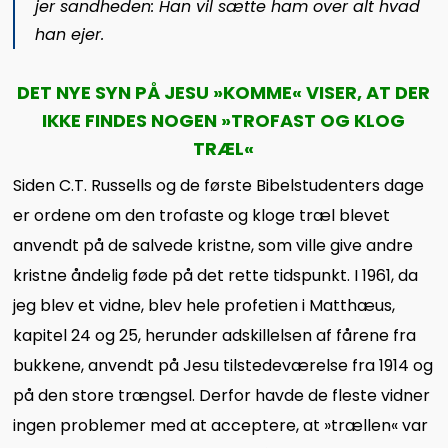
jer sandheden: Han vil sætte ham over alt hvad
han ejer.
DET NYE SYN PÅ JESU »KOMME« VISER, AT DER
IKKE FINDES NOGEN »TROFAST OG KLOG
TRÆL«
Siden C.T. Russells og de første Bibelstudenters dage
er ordene om den trofaste og kloge træl blevet
anvendt på de salvede kristne, som ville give andre
kristne åndelig føde på det rette tidspunkt. I 1961, da
jeg blev et vidne, blev hele profetien i Matthæus,
kapitel 24 og 25, herunder adskillelsen af fårene fra
bukkene, anvendt på Jesu tilstedeværelse fra 1914 og
på den store trængsel. Derfor havde de fleste vidner
ingen problemer med at acceptere, at »trællen« var