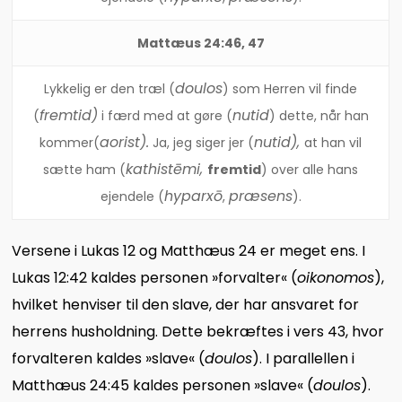
Mattæus 24:46
, 47
doulos
Lykkelig er den træl (
) som Herren vil finde
fremtid
)
nutid
(
i færd med at gøre (
) dette, når han
aorist
).
nutid
),
kommer(
Ja, jeg siger jer (
at han vil
kathistēmi,
sætte ham (
fremtid
) over alle hans
hyparxō
præsens
ejendele (
,
).
Versene i Lukas 12 og Matthæus 24 er meget ens. I
Lukas 12:42 kaldes personen »forvalter« (
oikonomos
),
hvilket henviser til den slave, der har ansvaret for
herrens husholdning. Dette bekræftes i vers 43, hvor
forvalteren kaldes »slave« (
doulos
). I parallellen i
Matthæus 24:45 kaldes personen »slave« (
doulos
).