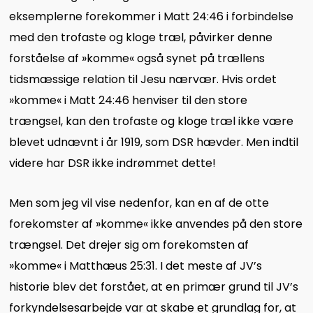
eksemplerne forekommer i Matt 24:46 i forbindelse
med den trofaste og kloge træl, påvirker denne
forståelse af »komme« også synet på trællens
tidsmæssige relation til Jesu nærvær. Hvis ordet
»komme« i Matt 24:46 henviser til den store
trængsel, kan den trofaste og kloge træl ikke være
blevet udnævnt i år 1919, som DSR hævder. Men indtil
videre har DSR ikke indrømmet dette!
Men som jeg vil vise nedenfor, kan en af de otte
forekomster af »komme« ikke anvendes på den store
trængsel. Det drejer sig om forekomsten af
»komme« i Matthæus 25:31. I det meste af JV’s
historie blev det forstået, at en primær grund til JV’s
forkyndelsesarbejde var at skabe et grundlag for, at