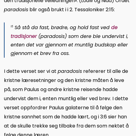
den tradisjonelle veiledningen». (Louw og Nida) Ordet
paradosis
blir også brukt i i 2. Tessaloniker 2:15:
Så stå da fast, brødre, og hold fast ved
de
15
tradisjoner
(
paradosis
) som dere ble undervist i,
enten det var gjennom et muntlig budskap eller
gjennom et brev fra oss.
I dette verset ser vi at
paradosis
refererer til alle de
kristne læresetninger og den kristne måten å leve
på, som Paulus og andre kristne reisende hadde
undervist dem i, enten muntlig eller ved brev. I dette
verset oppfordrer Paulus galaterne til å følge den
kristne sannhet som de hadde lært, og i 3:6 sier han
at de skulle trekke seg tilbake fra dem som nektet å
følge denne læren.