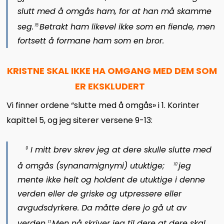
slutt med å omgås ham, for at han må skamme
seg.
Betrakt ham likevel ikke som en fiende, men
15
fortsett å formane ham som en bror.
KRISTNE SKAL IKKE HA OMGANG MED DEM SOM
ER EKSKLUDERT
Vi finner ordene “slutte med å omgås» i 1. Korinter
kapittel 5, og jeg siterer versene 9-13:
I mitt brev skrev jeg at dere skulle slutte med
9
å omgås (
synanamignymi
) utuktige;
jeg
10
mente ikke helt og holdent de utuktige i denne
verden eller de griske og utpressere eller
avgudsdyrkere. Da måtte dere jo gå ut av
verden.
Men nå skriver jeg til dere at dere skal
11