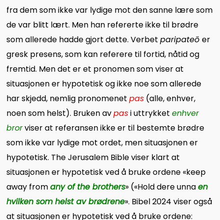
fra dem som ikke var lydige mot den sanne lære som
de var blitt lært. Men han refererte ikke til brødre
som allerede hadde gjort dette. Verbet
paripateō
er
gresk presens, som kan referere til fortid, nåtid og
fremtid. Men det er et pronomen som viser at
situasjonen er hypotetisk og ikke noe som allerede
har skjedd, nemlig pronomenet
pas
(alle, enhver,
noen som helst). Bruken av
pas
i uttrykket
enhver
bror
viser at referansen ikke er til bestemte brødre
som ikke var lydige mot ordet, men situasjonen er
hypotetisk. The Jerusalem Bible viser klart at
situasjonen er hypotetisk ved å bruke ordene «keep
away from
any of the brothers
» («Hold dere unna
en
hvilken som helst av brødrene
». Bibel 2024 viser også
at situasjonen er hypotetisk ved å bruke ordene: