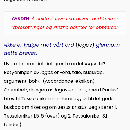
Å nekte å leve i samsvar med kristne
SYNDEN:
læresetninger og kristne normer for oppførsel.
«Ikke er lydige mot vårt ord
(
logos
)
gjennom
dette brevet.»
Hva refererer det det greske ordet
logos
til?
Betydningen av
logos
er «ord, tale, budskap,
argument, bok». (Accordance leksikon)
Grunnbetydningen av
logos
er «ord», men i Paulus’
brev til Tessalonikerne referer
logos
til det gode
buskap om riket og om Jesus Kristus. Jeg siterer 1.
Tessaloniker 1:5, 6 (over) og 2. Tessaloniker 3:1
(under):