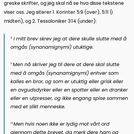
greske skrifter, og jeg skal nå se hva disse tekstene
viser oss. Jeg siterer 1. Korinter 5:9 (over), 5:11 (i
midten), og 2. Tessaloniker 3:14 (under):
I mitt brev skrev jeg at dere skulle slutte med å
9
omgås (
synanamignymi
) utuktige.
Men nå skriver jeg til dere at dere skal slutte
11
med å omgås (
synanamignymi
) enhver som
kalles en bror, og som er utuktig eller grisk eller
en avgudsdyrker eller en spotter eller en dranker
eller en utpresser, og ikke engang spise sammen
med et slikt menneske.
Men hvis noen ikke er lydig mot vårt ord
14
gjennom dette brevet, da merk dere ham og