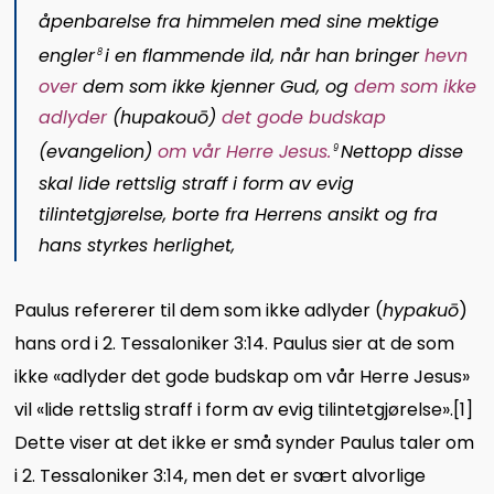
åpenbarelse fra himmelen med sine mektige
engler
i en flammende ild, når han bringer
hevn
8
over
dem som ikke kjenner Gud, og
dem som ikke
adlyder
(
hupakouō
)
det gode budskap
(
evangelion
)
om vår Herre Jesus
.
Nettopp disse
9
skal lide rettslig straff i form av evig
tilintetgjørelse, borte fra Herrens ansikt og fra
hans styrkes herlighet,
Paulus refererer til dem som ikke adlyder (
hypakuō
)
hans ord i 2. Tessaloniker 3:14. Paulus sier at de som
ikke «adlyder det gode budskap om vår Herre Jesus»
vil «lide rettslig straff i form av evig tilintetgjørelse».
[1]
Dette viser at det ikke er små synder Paulus taler om
i 2. Tessaloniker 3:14, men det er svært alvorlige