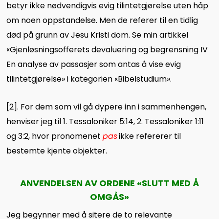
betyr ikke nødvendigvis evig tilintetgjørelse uten håp
om noen oppstandelse. Men de referer til en tidlig
død på grunn av Jesu Kristi dom. Se min artikkel
«Gjenløsningsofferets devaluering og begrensning IV
En analyse av passasjer som antas å vise evig
tilintetgjørelse» i kategorien «Bibelstudium».
[2]
. For dem som vil gå dypere inn i sammenhengen,
henviser jeg til 1. Tessaloniker 5:14, 2. Tessaloniker 1:11
og 3:2, hvor pronomenet
pas
ikke refererer til
bestemte kjente objekter.
ANVENDELSEN AV ORDENE
«
SLUTT MED Å
OMGÅS
»
Jeg begynner med å sitere de to relevante