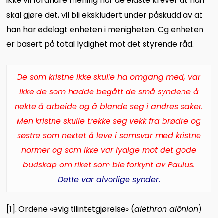
ikke vil forandre mening når de eldste krever at han
skal gjøre det, vil bli ekskludert under påskudd av at
han har ødelagt enheten i menigheten. Og enheten
er basert på total lydighet mot det styrende råd.
De som kristne ikke skulle ha omgang med, var
ikke de som hadde begått de små syndene å
nekte å arbeide og å blande seg i andres saker.
Men kristne skulle trekke seg vekk fra brødre og
søstre som nektet å leve i samsvar med kristne
normer og som ikke var lydige mot det gode
budskap om riket som ble forkynt av Paulus.
Dette var alvorlige synder.
[1]
. Ordene «evig tilintetgjørelse» (
alethron aiōnion
)