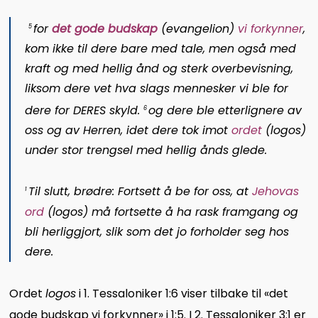
for
det gode budskap
(
evangelion
)
vi forkynner
,
5
kom ikke til dere bare med tale, men også med
kraft og med hellig ånd og sterk overbevisning,
liksom dere vet hva slags mennesker vi ble for
dere for DERES skyld.
og dere ble etterlignere av
6
oss og av Herren, idet dere tok imot
ordet
(
logos
)
under stor trengsel med hellig ånds glede.
Til slutt, brødre: Fortsett å be for oss, at
Jehovas
1
ord
(
logos
) må fortsette å ha rask framgang og
bli herliggjort, slik som det jo forholder seg hos
dere.
Ordet
logos
i 1. Tessaloniker 1:6 viser tilbake til «det
gode budskap vi forkynner» i 1:5. I 2. Tessaloniker 3:1 er