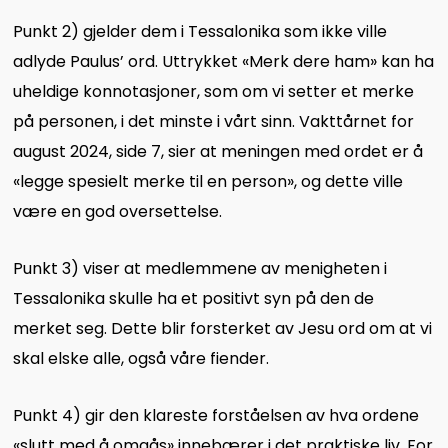
Punkt 2) gjelder dem i Tessalonika som ikke ville
adlyde Paulus’ ord. Uttrykket «Merk dere ham
»
kan ha
uheldige konnotasjoner, som om vi setter et merke
på personen, i det minste i vårt sinn. Vakttårnet for
august 2024, side 7, sier at meningen med ordet er å
«legge spesielt merke til en person», og dette ville
være en god oversettelse.
Punkt 3) viser at medlemmene av menigheten i
Tessalonika skulle ha et positivt syn på den de
merket seg. Dette blir forsterket av Jesu ord om at vi
skal elske alle, også våre fiender.
Punkt 4) gir den klareste forståelsen av hva ordene
«slutt med å omgås» innebærer i det praktiske liv. For