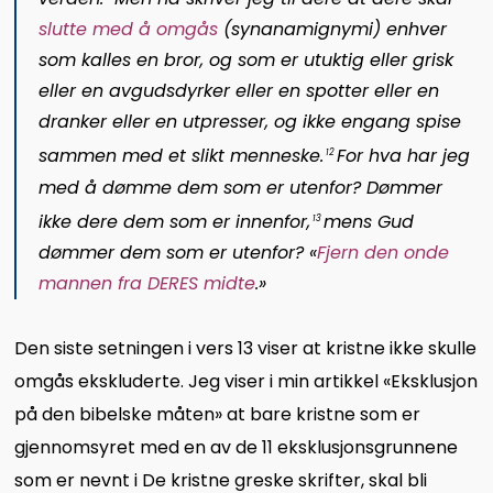
slutte med å omgås
(
synanamignymi
) enhver
som kalles en bror, og som er utuktig eller grisk
eller en avgudsdyrker eller en spotter eller en
dranker eller en utpresser, og ikke engang spise
sammen med et slikt menneske.
For hva har jeg
12
med å dømme dem som er utenfor? Dømmer
ikke dere dem som er innenfor,
mens Gud
13
dømmer dem som er utenfor? «
Fjern den onde
mannen fra
DERES
midte
.»
Den siste setningen i vers 13 viser at kristne ikke skulle
omgås ekskluderte. Jeg viser i min artikkel «Eksklusjon
på den bibelske måten» at bare kristne som er
gjennomsyret med en av de 11 eksklusjonsgrunnene
som er nevnt i De kristne greske skrifter, skal bli