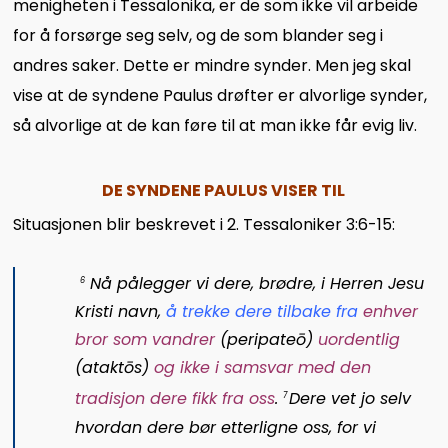
menigheten i Tessalonika, er de som ikke vil arbeide
for å forsørge seg selv, og de som blander seg i
andres saker. Dette er mindre synder. Men jeg skal
vise at de syndene Paulus drøfter er alvorlige synder,
så alvorlige at de kan føre til at man ikke får evig liv.
DE SYNDENE PAULUS VISER TIL
Situasjonen blir beskrevet i 2. Tessaloniker 3:6-15:
Nå pålegger vi dere, brødre, i Herren Jesu
6
Kristi navn,
å trekke dere tilbake fra
enhver
bror som vandrer
(
peripateō
)
uordentlig
(
ataktōs
)
og ikke i samsvar med den
tradisjon dere fikk fra oss
.
Dere vet jo selv
7
hvordan dere bør etterligne oss, for vi