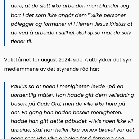
dere, at de slett ikke arbeider, men blander seg
bort i det som ikke angår dem.
Slike personer
12
pålegger og formaner vi i Herren Jesus Kristus at
de ved å arbeide i stillhet skal spise mat de selv
tjener til.
Vakttårnet for august 2024, side 7, uttrykker det syn
medlemmene av det styrende råd har:
Paulus sa at noen i menigheten levde «på en
uordentlig måte». Han hadde gitt dem veiledning
basert på Guds Ord, men de ville ikke høre på
det. En gang han hadde besøkt menigheten,
hadde han gitt dette påbudet: «Hvis noen ikke vil
arbeide, skal han heller ikke spise.» Likevel var det
noen som ikke ville arbeide for å forsørge seg