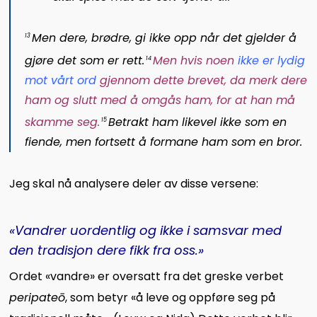
Men dere, brødre, gi ikke opp når det gjelder å
13
gjøre det som er rett.
Men hvis noen
ikke er lydig
14
mot vårt ord
gjennom dette brevet, da merk dere
ham og slutt med å omgås ham, for at han må
skamme seg
.
Betrakt ham likevel ikke som en
15
fiende, men fortsett å formane ham som en bror.
Jeg skal nå analysere deler av disse versene:
«Vandrer uordentlig og ikke i samsvar med
den tradisjon dere fikk fra oss.»
Ordet «vandre» er oversatt fra det greske verbet
peripateō
, som betyr «å leve og oppføre seg på