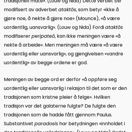
tradisjonell måte». (Louw og Nida) Dette verbet blir
modifisert av adverbet
ataktōs
, som betyr «ikke å
gjøre noe, å nekte å gjøre noe» (Mounce), «å være
uordentlig, uansvarlig». (Louw og Nida) Fordi
ataktōs
modifiserer
peripateō
, kan ikke meningen være «å
nekte å arbeide». Men meningen må være «å være
uordentlig eller uansvarlig», og gjengivelsen «vandre
uordentlig» av begge ordene er god.
Meningen av begge ord er derfor «å oppføre seg
uordentlig eller uansvarlig i relasjon til det som er den
tradisjonen som kristne pleier å følge». Hvilken
tradisjon var det galaterne fulgte? De fulgte den
tradisjonen som de hadde fått gjennom Paulus.
Substantivet
paradosis
har betydningen «innholdet i