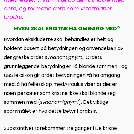
mennesker. Vi kan hilse på dem, snakke med
dem, og formane dem som vi formaner
brødre.
HVEM SKAL KRISTNE HA OMGANG MED?
Hvordan ekskluderte skal behandles er helt og
holdent basert på betydningen og anvendelsen av
det greske ordet
synanamignymi
. Ordets
grunnleggende betydning er «å blande sammen», og
UBS leksikon gir ordet betydningen «å ha omgang
med, å ha fellesskap med.» Paulus viser at det er
noen personer som kristne ikke skal blande seg
sammen med (
synanamignymi
). Det viktige
spørsmålet er hva dette betyr i praksis.
Substantivet forekommer tre ganger i De krisne