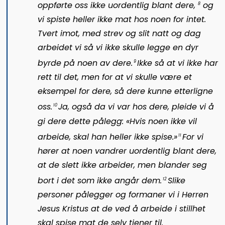
oppførte oss ikke uordentlig blant dere,
og
8
vi spiste heller ikke mat hos noen for intet.
Tvert imot, med strev og slit natt og dag
arbeidet vi så vi ikke skulle legge en dyr
byrde på noen av dere.
Ikke så at vi ikke har
9
rett til det, men for at vi skulle være et
eksempel for dere, så dere kunne etterligne
oss.
Ja, også da vi var hos dere, pleide vi å
10
gi dere dette pålegg: «Hvis noen ikke vil
arbeide, skal han heller ikke spise.»
For vi
11
hører at noen vandrer uordentlig blant dere,
at de slett ikke arbeider, men blander seg
bort i det som ikke angår dem.
Slike
12
personer pålegger og formaner vi i Herren
Jesus Kristus at de ved å arbeide i stillhet
skal spise mat de selv tjener til.