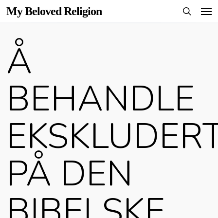
Men
Skip
My Beloved Religion
to
search
main
Å
content
BEHANDLE
EKSKLUDER
PÅ DEN
BIBELSKE