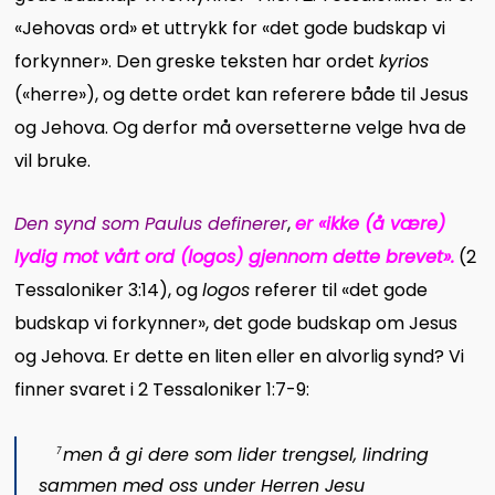
«Jehovas ord» et uttrykk for «det gode budskap vi
forkynner». Den greske teksten har ordet
kyrios
(«herre»), og dette ordet kan referere både til Jesus
og Jehova. Og derfor må oversetterne velge hva de
vil bruke.
Den synd som Paulus definerer
,
er «ikke (å være)
lydig mot vårt ord (logos) gjennom dette brevet».
(2
Tessaloniker 3:14), og
logos
referer til «det gode
budskap vi forkynner», det gode budskap om Jesus
og Jehova. Er dette en liten eller en alvorlig synd? Vi
finner svaret i 2 Tessaloniker 1:7-9:
men å gi dere som lider trengsel, lindring
7
sammen med oss under Herren Jesu