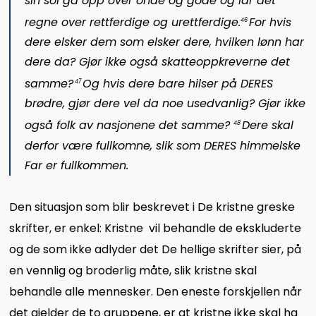
sin sol gå opp over onde og gode og lar det
regne over rettferdige og urettferdige.
For hvis
46
dere elsker dem som elsker dere, hvilken lønn har
dere da? Gjør ikke også skatteoppkreverne det
samme?
Og hvis dere bare hilser på DERES
47
brødre, gjør dere vel da noe usedvanlig? Gjør ikke
også folk av nasjonene det samme?
Dere skal
48
derfor være fullkomne, slik som DERES himmelske
Far er fullkommen.
Den situasjon som blir beskrevet i De kristne greske
skrifter, er enkel: Kristne vil behandle de ekskluderte
og de som ikke adlyder det De hellige skrifter sier, på
en vennlig og broderlig måte, slik kristne skal
behandle alle mennesker. Den eneste forskjellen når
det gjelder de to gruppene, er at kristne ikke skal ha