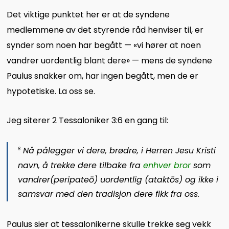
Det viktige punktet her er at de syndene
medlemmene av det styrende råd henviser til, er
synder som noen har begått — «vi hører at noen
vandrer uordentlig blant dere» — mens de syndene
Paulus snakker om, har ingen begått, men de er
hypotetiske. La oss se.
Jeg siterer 2 Tessaloniker 3:6 en gang til:
Nå pålegger vi dere, brødre, i Herren Jesu Kristi
6
navn, å trekke dere tilbake fra
enhver bror
som
vandrer(
peripateō
) uordentlig (
ataktōs
) og ikke i
samsvar med den tradisjon dere fikk fra oss.
Paulus sier at tessalonikerne skulle trekke seg vekk