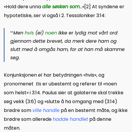
«Hold dere unna
alle søsken som
..
.»
[2]
At syndene er
hypotetiske, ser vi også i 2. Tessaloniker 3:14:
Men
hvis
(
ei
)
noen
ikke er lydig mot vårt ord
14
gjennom dette brevet, da merk dere ham og
slutt med å omgås ham, for at han må skamme
seg.
Konjunksjonen
ei
har betydningen «hvis», og
pronomenet
tis
er ubestemt og referer til «noen
som helst» i 3:14. Paulus sier at galaterne skal trekke
seg vekk (3:6) og «slutte å ha omgang med (3:14)
brødre som
ville handle
på en bestemt måte, og ikke
brødre som allerede
hadde handlet
på denne
måten.