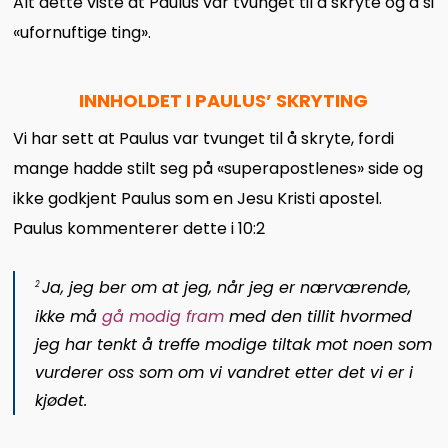
Alt dette viste at Paulus var tvunget til å skryte og å si
«ufornuftige ting».
INNHOLDET I PAULUS’ SKRYTING
Vi har sett at Paulus var tvunget til å skryte, fordi
mange hadde stilt seg på «superapostlenes» side og
ikke godkjent Paulus som en Jesu Kristi apostel.
Paulus kommenterer dette i 10:2
Ja, jeg ber om at jeg, når jeg er nærværende,
2
ikke må
gå modig fram
med den tillit hvormed
jeg har tenkt å treffe modige tiltak mot noen som
vurderer oss som om vi vandret etter det vi er i
kjødet.