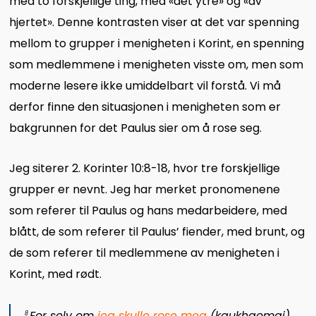
med to forskjellige ting, med «det ytre» og «av
hjertet». Denne kontrasten viser at det var spenning
mellom to grupper i menigheten i Korint, en spenning
som medlemmene i menigheten visste om, men som
moderne lesere ikke umiddelbart vil forstå. Vi må
derfor finne den situasjonen i menigheten som er
bakgrunnen for det Paulus sier om å rose seg.
Jeg siterer 2. Korinter 10:8-18, hvor tre forskjellige
grupper er nevnt. Jeg har merket pronomenene
som referer til Paulus og hans medarbeidere, med
blått, de som referer til Paulus’ fiender, med brunt, og
de som referer til medlemmene av menigheten i
Korint, med rødt.
For selv om
jeg skulle rose meg
(
kaukhaomai
)
8