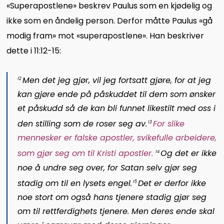
«Superapostlene» beskrev Paulus som en kjødelig og
ikke som en åndelig person. Derfor måtte Paulus «gå
modig fram» mot «superapostlene». Han beskriver
dette i 11:12-15:
Men det jeg gjør, vil jeg fortsatt gjøre, for at jeg
12
kan gjøre ende på påskuddet til dem som ønsker
et påskudd så de kan bli funnet likestilt med oss i
den stilling som de roser seg av.
For slike
13
mennesker er falske apostler, svikefulle arbeidere,
som gjør seg om til Kristi apostler.
Og det er ikke
14
noe å undre seg over, for Satan selv gjør seg
stadig om til en lysets engel.
Det er derfor ikke
15
noe stort om også hans tjenere stadig gjør seg
om til rettferdighets tjenere. Men deres ende skal