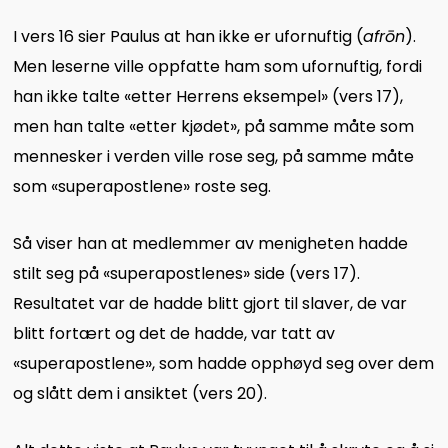
I vers 16 sier Paulus at han ikke er ufornuftig (
afrōn
).
Men leserne ville oppfatte ham som ufornuftig, fordi
han ikke talte «etter Herrens eksempel» (vers 17),
men han talte «etter kjødet», på samme måte som
mennesker i verden ville rose seg, på samme måte
som «superapostlene» roste seg.
Så viser han at medlemmer av menigheten hadde
stilt seg på «superapostlenes» side (vers 17).
Resultatet var de hadde blitt gjort til slaver, de var
blitt fortært og det de hadde, var tatt av
«superapostlene», som hadde opphøyd seg over dem
og slått dem i ansiktet (vers 20).