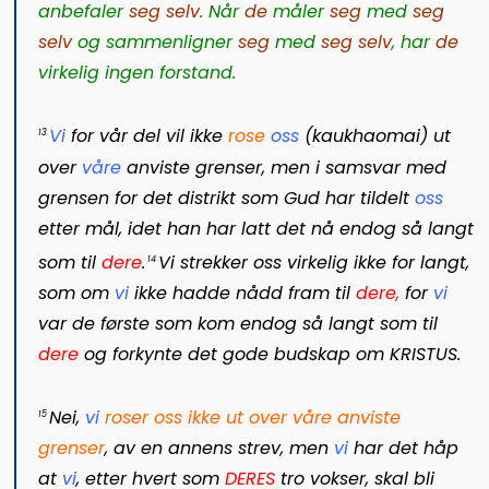
anbefaler
seg selv
. Når
de
måler
seg
med
seg
selv
og sammenligner
seg
med
seg selv
, har
de
virkelig ingen forstand.
Vi
for vår del vil ikke
rose
oss
(
kaukhaomai
) ut
13
over
våre
anviste grenser, men i samsvar med
grensen for det distrikt som Gud har tildelt
oss
etter mål, idet han har latt det nå endog så langt
som til
dere
.
Vi
strekker oss virkelig ikke for langt,
14
som om
vi
ikke hadde nådd fram til
dere
,
for
vi
var de første som kom endog så langt som til
dere
og forkynte det gode budskap om KRISTUS.
Nei,
vi
roser oss
ikke ut over våre anviste
15
grenser
, av en annens strev, men
vi
har det håp
at
vi
, etter hvert som
DERES
tro vokser, skal bli