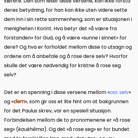
lærere. Den som leser disse versene, kan ikke forstå
deres betydning, for han kan ikke uten videre sette
dem inn i sin rette sammenheng, som er situasjonen i
menigheten i Korint. Hva betyr det «å være fra
forstanden» for Gud, og å være «sunne i sinnet» for
dere? Og hva er forholdet mellom disse to utsagn og
ordene om å anbefale og å rose dere selv? Hvorfor
skulle det være nødvendig for kristne å rose seg
selv?
Det er en spenning i disse versene mellom «
oss selv
»
og «
dem
», som gir oss et lite hint om at bakgrunnen
for det Paulus skrev, var en spesiell situasjon.
Forbindelsen mellom de to pronomenene er «å rose
seg» (
kaukhēma
). Og det «å rose seg» er for bundet