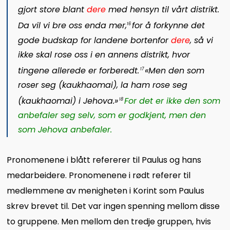
gjort store blant
dere
med hensyn til vårt distrikt.
Da vil vi bre oss enda mer,
for å forkynne det
16
gode budskap for landene bortenfor
dere
, så vi
ikke skal rose oss i en annens distrikt, hvor
tingene allerede er forberedt.
«Men den som
17
roser seg (
kaukhaomai
), la ham rose seg
(
kaukhaomai
) i Jehova.»
For det er ikke den som
18
anbefaler seg selv, som er godkjent, men den
som Jehova anbefaler.
Pronomenene i blått refererer til Paulus og hans
medarbeidere. Pronomenene i rødt referer til
medlemmene av menigheten i Korint som Paulus
skrev brevet til. Det var ingen spenning mellom disse
to gruppene. Men mellom den tredje gruppen, hvis