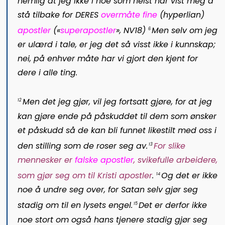
nemlig at jeg ikke i noe som helst har vist meg å
stå tilbake for DERES
overmåte fine
(
hyperlian
)
apostler
(«
superapostler
», NV18)
Men selv om jeg
6
er ulærd i tale, er jeg det så visst ikke i kunnskap;
nei, på enhver måte har vi gjort den kjent for
dere i alle ting.
Men det jeg gjør, vil jeg fortsatt gjøre, for at jeg
12
kan gjøre ende på påskuddet til dem som ønsker
et påskudd så de kan bli funnet likestilt med oss i
den stilling som de roser seg av.
For slike
13
mennesker er
falske apostler
, svikefulle arbeidere,
som gjør seg om til Kristi apostler
.
Og det er ikke
14
noe å undre seg over, for Satan selv gjør seg
stadig om til en lysets engel.
Det er derfor ikke
15
noe stort om også hans tjenere stadig gjør seg