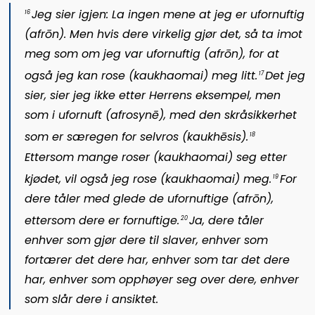
Jeg sier igjen: La ingen mene at jeg er ufornuftig
1
6
(
afrōn
). Men hvis dere virkelig gjør det, så ta imot
meg som om jeg var ufornuftig (
afrōn
), for at
også jeg kan rose (
kaukhaomai
) meg litt.
Det jeg
1
7
sier, sier jeg ikke etter Herrens eksempel, men
som i ufornuft (
afrosynē
), med den skråsikkerhet
som er særegen for selvros (
kaukhēsis
).
1
8
Ettersom mange roser (
kaukhaomai
) seg etter
kjødet, vil også jeg rose (
kaukhaomai
) meg.
For
1
9
dere tåler med glede de ufornuftige (
afrōn
),
ettersom dere er fornuftige.
Ja, dere tåler
20
enhver som gjør dere til slaver, enhver som
fortærer det dere har, enhver som tar det dere
har, enhver som opphøyer seg over dere, enhver
som slår dere i ansiktet.