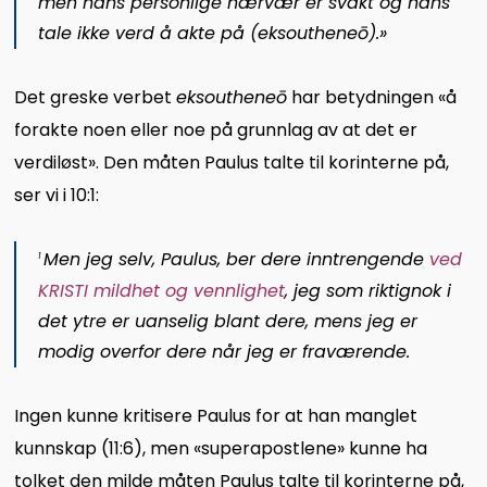
men hans personlige nærvær er svakt og hans
tale ikke verd å akte på (
eksoutheneō
).»
Det greske verbet
eksoutheneō
har betydningen «å
forakte noen eller noe på grunnlag av at det er
verdiløst». Den måten Paulus talte til korinterne på,
ser vi i 10:1:
Men jeg selv, Paulus, ber dere inntrengende
ved
1
K
RISTI
mildhet og vennlighet
, jeg som riktignok i
det ytre er uanselig blant dere, mens jeg er
modig overfor dere når jeg er fraværende.
Ingen kunne kritisere Paulus for at han manglet
kunnskap (11:6), men «superapostlene» kunne ha
tolket den milde måten Paulus talte til korinterne på,