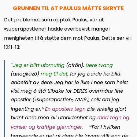
GRUNNEN TIL AT PAULUS MÅTTE SKRYTE
Det problemet som opptok Paulus, var at
«superapostlene» hadde overbevist mange i
menigheten til å støtte dem mot Paulus. Dette ser vi i
12:11-13:
Jeg er blitt ufornuftig
(
afrōn
).
Dere tvang
1
1
(
anagkazō
)
meg til det
, for jeg burde ha blitt
anbefalt av dere. Jeg har jo ikke i noe som helst
vist meg å stå tilbake for DERES overmåte fine
apostler («superapostler», NV18), selv om jeg
ingenting er.
En apostels tegn
ble virkelig gjort
1
2
blant dere med all utholdenhet og
med tegn og
varsler og kraftige gjerninger
.
For i hvilken
1
3
henseende er det at dere ble lavere stilt enn de