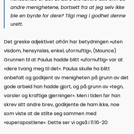
andre menighetene, bortsett fra at jeg selv ikke
ble en byrde for dere? Tilgi meg i godhet denne
urett.
Det greske adjektivet
afrōn
har betydningen «uten
visdom, hensynsløs, enkel, ufornuftig», (Mounce)
Grunnen til at Paulus hadde blitt «ufornuftig» var at
«dere tvang meg til det». Paulus skulle ha blitt
anbefalt og godkjent av menigheten på grunn av det
gode arbeid han hadde gjort, og på grunn av «tegn,
varsler og kraftige gjerninger». Men i tiden før han
skrev sitt andre brev, godkjente de ham ikke, noe
som viste at de stilte seg sammen med
«superapostlene». Dette ser vi også i 11:16-20: