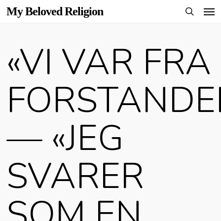
Men
Skip
My Beloved Religion
to
search
main
«VI VAR FRA
content
FORSTANDE
— «JEG
SVARER
SOM EN