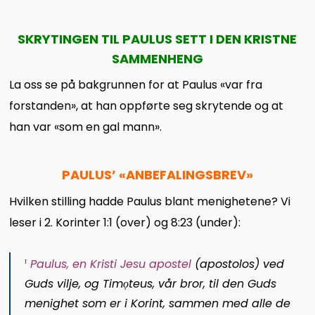
SKRYTINGEN TIL PAULUS SETT I DEN KRISTNE
SAMMENHENG
La oss se på bakgrunnen for at Paulus «var fra
forstanden», at han oppførte seg skrytende og at
han var «som en gal mann».
PAULUS’
«ANBEFALINGSBREV
»
Hvilken stilling hadde Paulus blant menighetene? Vi
leser i 2. Korinter 1:1 (over) og 8:23 (under):
Paulus, en Kristi Jesu apostel
(
apostolos
) ved
1
Guds vilje, og Timọteus, vår bror, til den Guds
menighet som er i Korint, sammen med alle de