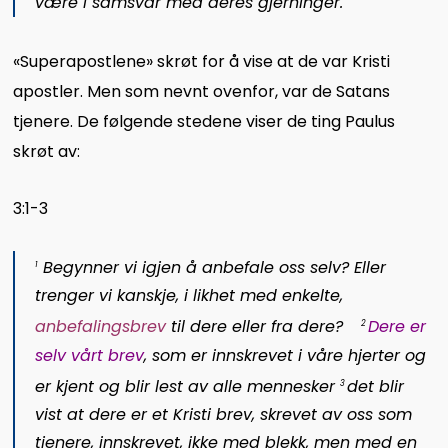
være i samsvar med deres gjerninger.
«Superapostlene» skrøt for å vise at de var Kristi
apostler. Men som nevnt ovenfor, var de Satans
tjenere. De følgende stedene viser de ting Paulus
skrøt av:
3:1-3
Begynner vi igjen å anbefale oss selv? Eller
1
trenger vi kanskje, i likhet med enkelte,
anbefalingsbrev
til dere eller fra dere?
Dere er
2
selv vårt brev
, som er innskrevet i våre hjerter og
er kjent og blir lest av alle mennesker
det blir
3
vist at dere er et Kristi brev, skrevet av oss som
tjenere, innskrevet, ikke med blekk, men med en