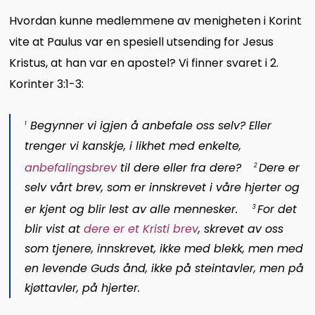
Hvordan kunne medlemmene av menigheten i Korint
vite at Paulus var en spesiell utsending for Jesus
Kristus, at han var en apostel? Vi finner svaret i 2.
Korinter 3:1-3:
Begynner vi igjen å anbefale oss selv? Eller
1
trenger vi kanskje, i likhet med enkelte,
anbefalingsbrev
til dere eller fra dere?
Dere er
2
selv vårt brev, som er innskrevet i våre hjerter og
er kjent og blir lest av alle mennesker.
For det
3
blir vist at
dere er et Kristi brev
, skrevet av oss
som tjenere, innskrevet, ikke med blekk, men med
en levende Guds ånd, ikke på steintavler, men på
kjøttavler, på hjerter.