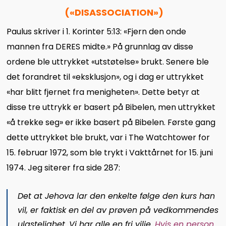
(«DISASSOCIATION»)
Paulus skriver i 1. Korinter 5:13: «Fjern den onde
mannen fra DERES midte.» På grunnlag av disse
ordene ble uttrykket «utstøtelse» brukt. Senere ble
det forandret til «eksklusjon», og i dag er uttrykket
«har blitt fjernet fra menigheten». Dette betyr at
disse tre uttrykk er basert på Bibelen, men uttrykket
«å trekke seg» er ikke basert på Bibelen. Første gang
dette uttrykket ble brukt, var i The Watchtower for
15. februar 1972, som ble trykt i Vakttårnet for 15. juni
1974. Jeg siterer fra side 287:
Det at Jehova lar den enkelte følge den kurs han
vil, er faktisk en del av prøven på vedkommendes
ulastelighet. Vi har alle en fri vilje.
Hvis en person