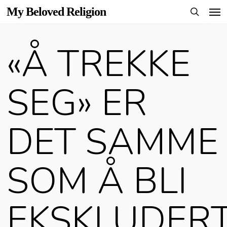
Men
Skip
My Beloved Religion
to
search
main
«Å TREKKE
content
SEG» ER
DET SAMME
SOM Å BLI
EKSKLUDER