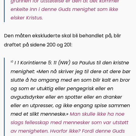
grunnen for utstøtelse er den at det kommer
enkelte inn i denne Guds menighet som ikke
elsker Kristus.
Den måten ekskluderte skal bli behandlet på, blir
drøftet på sidene 200 og 201:
I
1 Korintierne 5: 11
(
N
W
) sa Paulus til den kristne
10
menighet: «Men nå skriver jeg til dere at dere bør
slutte å ha omgang med en som blir kalt en bror
og som er utuktig eller pengegrisk eller en
avgudsdyrker eller en spotter eller en dranker
eller en utpresser, og ikke engang spise sammen
med et slikt menneske.»
Man skulle ikke ha noe
slags fellesskap med mennesker som var utstøtt
av menigheten. Hvorfor ikke? Fordi denne Guds