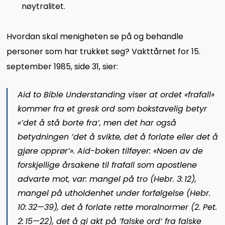
nøytralitet.
Hvordan skal menigheten se på og behandle
personer som har trukket seg? Vakttårnet for 15.
september 1985, side 31, sier:
Aid to Bible Understanding
viser at ordet «frafall»
kommer fra et gresk ord som bokstavelig betyr
«’det å stå borte fra’, men det har også
betydningen ’det å svikte, det å forlate eller det å
gjøre opprør’». Aid-boken tilføyer: «Noen av de
forskjellige årsakene til frafall som apostlene
advarte mot, var: mangel på tro (
Hebr. 3: 12
),
mangel på utholdenhet under forfølgelse (
Hebr.
10: 32—39
), det å forlate rette moralnormer (
2. Pet.
2: 15—22
), det å gi akt på ’falske ord’ fra falske