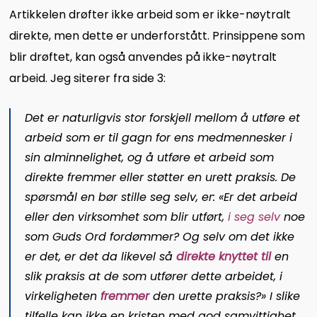
Artikkelen drøfter ikke arbeid som er ikke-nøytralt
direkte, men dette er underforstått. Prinsippene som
blir drøftet, kan også anvendes på ikke-nøytralt
arbeid. Jeg siterer fra side 3:
Det er naturligvis stor forskjell mellom å utføre et
arbeid som er til gagn for ens medmennesker i
sin alminnelighet, og å utføre et arbeid som
direkte fremmer eller støtter en urett praksis. De
spørsmål en bør stille seg selv, er: «Er det arbeid
eller den virksomhet som blir utført,
i seg selv
noe
som Guds Ord fordømmer? Og selv om det ikke
er det, er det da likevel så
direkte knyttet til
en
slik praksis at de som utfører dette arbeidet, i
virkeligheten
fremmer
den urette praksis?» I slike
tilfelle kan ikke en kristen med god samvittighet