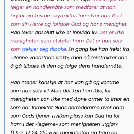
følger en handlemåte som medfører at han
bryter sin kristne nøytralitet, fornekter han Gud
som sin Herre og forlater Gud og hans menighet.
Han lever absolutt ikke et innvigd liv.
Det er ikke
menigheten som utstøter ham. Det er han selv
som
trekker seg tilbake
.
En gang ble han frelst fra
«denne vanartede slekt», men nå foretrekker han
å gå tilbake til den og følge dens handlemåte.
Han mener kanskje at han kan gå og komme
som han selv vil. Men det kan han ikke, for
menigheten kan ikke med åpne armer ta imot en
som har fornektet Guds herredø
mme over ham
som Guds tjener. Hvilken plass kan Gud ha for
ham i det «legeme» som menigheten utgjør?
(
1 Kor. 12: 24, 25
) Hvis menigheten ga ham en