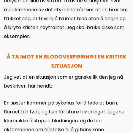
belyser én side av saken. To av de situasjoner hvor
medlemmene av det styrende råd sier at en bror har
trukket seg, er frivillig å ta imot blod uten å angre og
å bryte kristen nøytralitet. Jeg skal bruke disse som
eksempler.
Å TA IMOT EN BLODOVERFØRING I EN KRITISK
SITUASJON
Jeg vet at en situasjon som er ganske lik den jeg nå
beskriver, har hendt:
En søster kommer på sykehus for å føde et barn.
Barnet blir født, og hun får store blødninger. Legene
klarer ikke å stoppe blødningen, og de ber
ektemannen om tillatelse til å gi hans kone