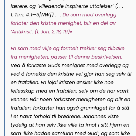
lærere, og ’villedende inspirerte uttalelser’ (. . .
1. Tim. 4: 1—3
[
NW
]) . .
.
De som med overlegg
forlater den kristne menighet, blir en del av
’Antikrist’. (
1. Joh. 2:
18, 19
)»
En som med vilje og formelt trekker seg tilbake
fra menigheten, passer til denne beskrivelsen.
Ved å forkaste Guds menighet med overlegg og
ved å fornekte den kristne vei gjør han seg selv til
en frafallen. En lojal kristen ønsker ikke noe
fellesskap med en frafallen, selv om de har vært
venner. Når noen forkaster
menigheten og blir en
frafallen, forkaster han også grunnlaget for å stå
i et nært forhold til brødrene. Johannes viste
tydelig at han selv ikke ville ta imot i sitt hjem en
som ’ikke hadde samfunn med Gud’, og som ikke