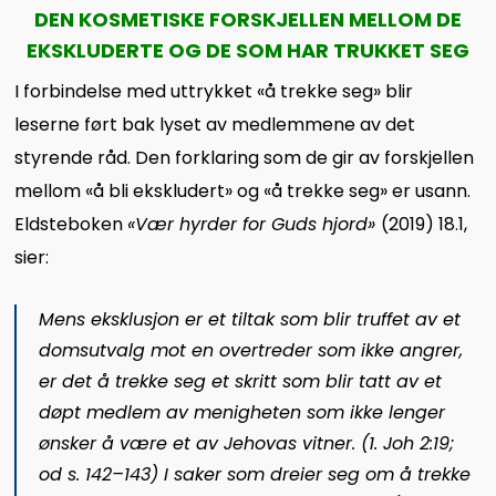
DEN KOSMETISKE FORSKJELLEN MELLOM DE
EKSKLUDERTE OG DE SOM HAR TRUKKET SEG
I forbindelse med uttrykket «å trekke seg» blir
leserne ført bak lyset av medlemmene av det
styrende råd. Den forklaring som de gir av forskjellen
mellom «å bli ekskludert» og «å trekke seg» er usann.
Eldsteboken
«Vær hyrder for Guds hjord»
(2019) 18.1,
sier:
Mens eksklusjon er et tiltak som blir truffet av et
domsutvalg mot en overtreder som ikke angrer,
er det å trekke seg et skritt som blir tatt av et
døpt medlem av menigheten som ikke lenger
ønsker å være et av Jehovas vitner. (1. Joh 2:19;
od s. 142–143) I saker som dreier seg om å trekke