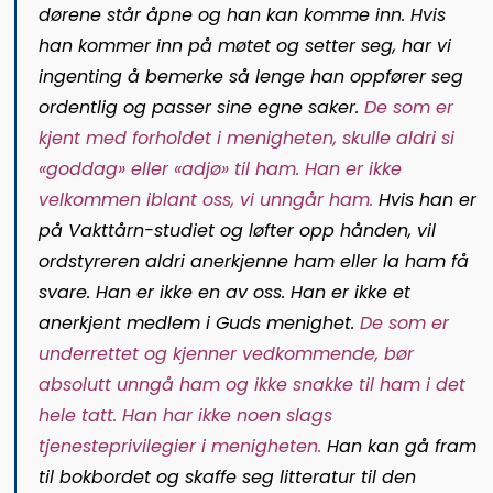
dørene står åpne og han kan komme inn. Hvis
han kommer inn på møtet og setter seg, har vi
ingenting å bemerke så lenge han oppfører seg
ordentlig og passer sine egne saker.
De som er
kjent med forholdet i menigheten, skulle aldri si
«goddag» eller «adjø» til ham. Han er ikke
velkommen iblant oss, vi unngår ham.
Hvis han er
på Vakttårn-studiet og løfter opp hånden, vil
ordstyreren aldri anerkjenne ham eller la ham få
svare. Han er ikke en av oss. Han er ikke et
anerkjent medlem i Guds menighet.
De som er
underrettet og kjenner vedkommende, bør
absolutt unngå ham og ikke snakke til ham i det
hele tatt. Han har ikke noen slags
tjenesteprivilegier i menigheten.
Han kan gå fram
til bokbordet og skaffe seg litteratur til den